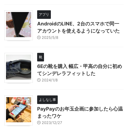
アプリ
AndroidのLINE、2台のスマホで同一
アカウントを使えるようになっていた
2025/5/8
靴
6Eの靴を購入 幅広・甲高の自分に初め
てシンデレラフィットした
2024/1/8
よしなし事
PayPayのお年玉企画に参加したら心温
まったワケ
2023/12/27