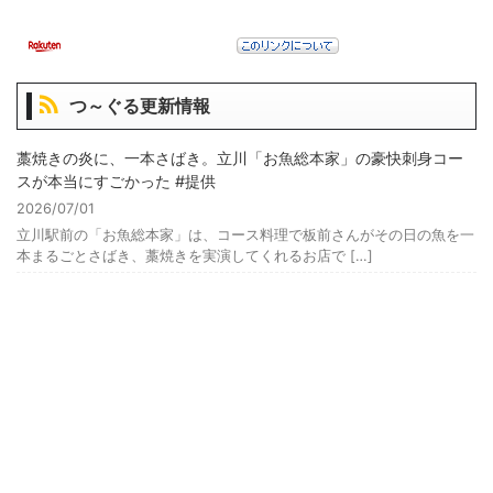
つ～ぐる更新情報
藁焼きの炎に、一本さばき。立川「お魚総本家」の豪快刺身コー
スが本当にすごかった #提供
2026/07/01
立川駅前の「お魚総本家」は、コース料理で板前さんがその日の魚を一
本まるごとさばき、藁焼きを実演してくれるお店で […]