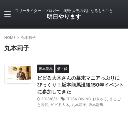
フリーライター・ブロガー 奥野 大児の気になるものごと
明日やります
HOME
>
丸本莉子
丸本莉子
坂本龍馬
酒・飯
ビビる大木さんの幕末マニアっぷりに
びっくり！坂本龍馬没後150年イベント
に参加してきた
2018/6/3
TOSA DINING おきゃく
,
まるご
と高知
,
ビビる大木
,
丸本莉子
,
坂本龍馬