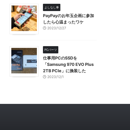
よしなし事
PayPayのお年玉企画に参加
したら心温まったワケ
2023/12/27
PCパーツ
仕事用PCのSSDを
「Samsung 970 EVO Plus
2TB PCIe」に換装した
2023/12/1