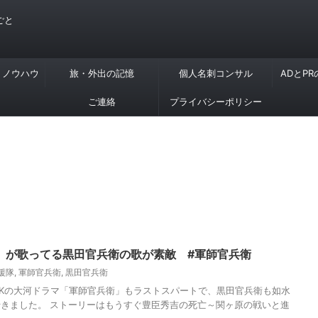
ごと
・ノウハウ
旅・外出の記憶
個人名刺コンサル
ADとP
ご連絡
プライバシーポリシー
）が歌ってる黒田官兵衛の歌が素敵 #軍師官兵衛
援隊
,
軍師官兵衛
,
黒田官兵衛
。NHKの大河ドラマ「軍師官兵衛」もラストスパートで、黒田官兵衛も如水
きました。 ストーリーはもうすぐ豊臣秀吉の死亡～関ヶ原の戦いと進