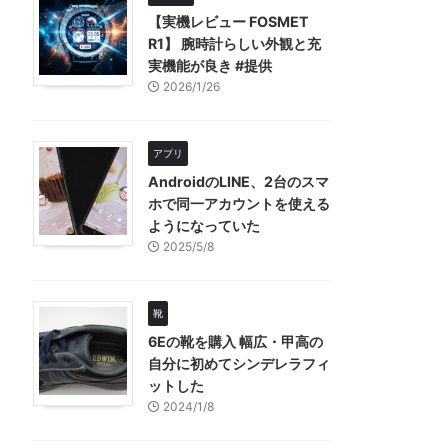
【実機レビュー FOSMET
R1】 腕時計らしい外観と充
実機能が良き #提供
2026/1/26
アプリ
AndroidのLINE、2台のスマ
ホで同一アカウントを使える
ようになっていた
2025/5/8
靴
6Eの靴を購入 幅広・甲高の
自分に初めてシンデレラフィ
ットした
2024/1/8