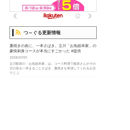
つ～ぐる更新情報
藁焼きの炎に、一本さばき。立川「お魚総本家」の
豪快刺身コースが本当にすごかった #提供
2026/07/01
立川駅前の「お魚総本家」は、コース料理で板前さんがその
日の魚を一本まるごとさばき、藁焼きを実演してくれるお店
で […]