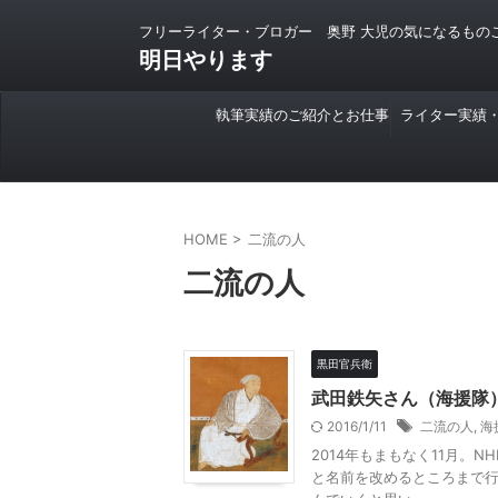
フリーライター・ブロガー 奥野 大児の気になるもの
明日やります
執筆実績のご紹介とお仕事
ライター実績
のご依頼について
HOME
>
二流の人
二流の人
黒田官兵衛
武田鉄矢さん（海援隊
2016/1/11
二流の人
,
海
2014年もまもなく11月
と名前を改めるところまで行