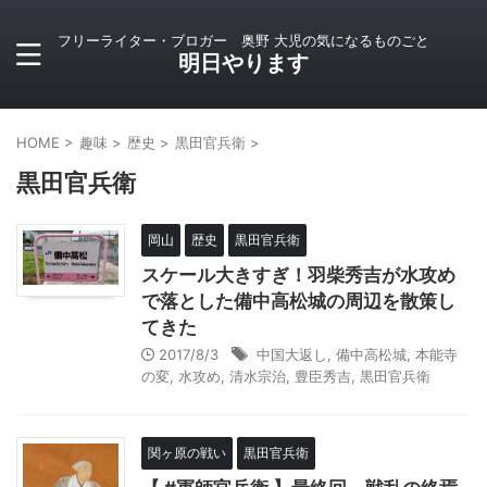
フリーライター・ブロガー 奥野 大児の気になるものごと
明日やります
HOME
>
趣味
>
歴史
>
黒田官兵衛
>
黒田官兵衛
岡山
歴史
黒田官兵衛
スケール大きすぎ！羽柴秀吉が水攻め
で落とした備中高松城の周辺を散策し
てきた
2017/8/3
中国大返し
,
備中高松城
,
本能寺
の変
,
水攻め
,
清水宗治
,
豊臣秀吉
,
黒田官兵衛
関ヶ原の戦い
黒田官兵衛