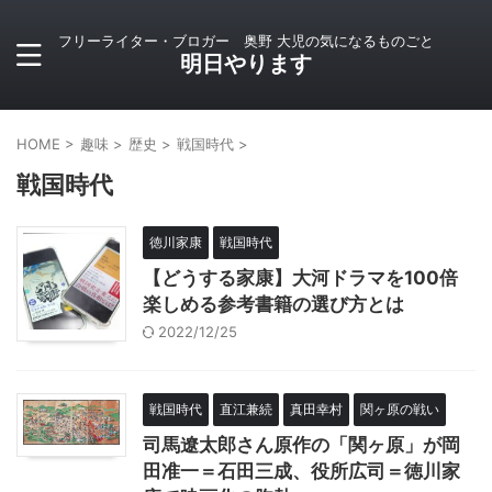
フリーライター・ブロガー 奥野 大児の気になるものごと
明日やります
HOME
>
趣味
>
歴史
>
戦国時代
>
戦国時代
徳川家康
戦国時代
【どうする家康】大河ドラマを100倍
楽しめる参考書籍の選び方とは
2022/12/25
戦国時代
直江兼続
真田幸村
関ヶ原の戦い
司馬遼太郎さん原作の「関ヶ原」が岡
田准一＝石田三成、役所広司＝徳川家