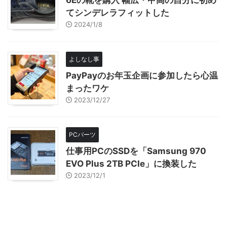
6Eの靴を購入 幅広・甲高の自分に初め
てシンデレラフィットした
2024/1/8
よしなし事
PayPayのお年玉企画に参加したら心温
まったワケ
2023/12/27
PCパーツ
仕事用PCのSSDを「Samsung 970
EVO Plus 2TB PCIe」に換装した
2023/12/1