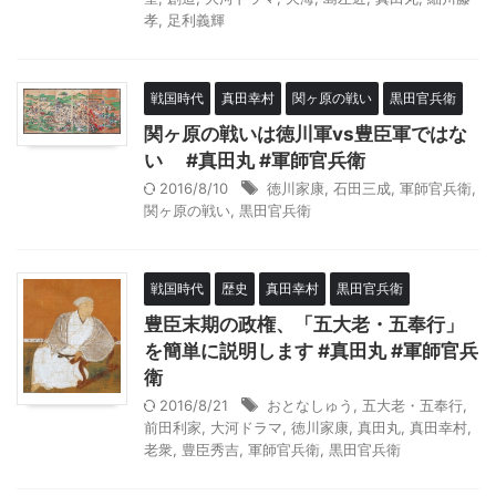
孝
,
足利義輝
戦国時代
真田幸村
関ヶ原の戦い
黒田官兵衛
関ヶ原の戦いは徳川軍vs豊臣軍ではな
い #真田丸 #軍師官兵衛
2016/8/10
徳川家康
,
石田三成
,
軍師官兵衛
,
関ヶ原の戦い
,
黒田官兵衛
戦国時代
歴史
真田幸村
黒田官兵衛
豊臣末期の政権、「五大老・五奉行」
を簡単に説明します #真田丸 #軍師官兵
衛
2016/8/21
おとなしゅう
,
五大老・五奉行
,
前田利家
,
大河ドラマ
,
徳川家康
,
真田丸
,
真田幸村
,
老衆
,
豊臣秀吉
,
軍師官兵衛
,
黒田官兵衛