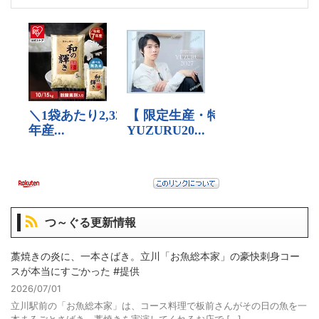
つ～ぐる更新情報
藁焼きの炎に、一本さばき。立川「お魚総本家」の豪快刺身コー
スが本当にすごかった #提供
2026/07/01
立川駅前の「お魚総本家」は、コース料理で板前さんがその日の魚を一