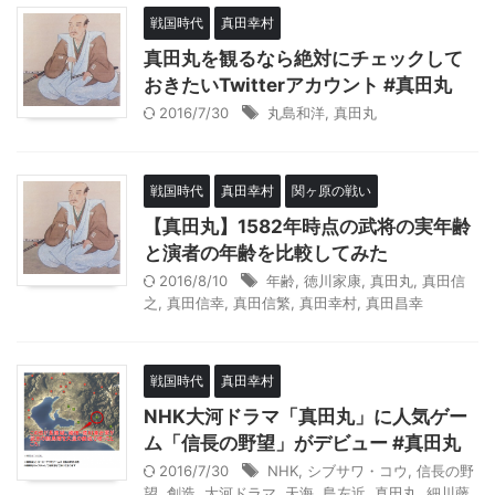
戦国時代
真田幸村
真田丸を観るなら絶対にチェックして
おきたいTwitterアカウント #真田丸
2016/7/30
丸島和洋
,
真田丸
戦国時代
真田幸村
関ヶ原の戦い
【真田丸】1582年時点の武将の実年齢
と演者の年齢を比較してみた
2016/8/10
年齢
,
徳川家康
,
真田丸
,
真田信
之
,
真田信幸
,
真田信繁
,
真田幸村
,
真田昌幸
戦国時代
真田幸村
NHK大河ドラマ「真田丸」に人気ゲー
ム「信長の野望」がデビュー #真田丸
2016/7/30
NHK
,
シブサワ・コウ
,
信長の野
望
,
創造
,
大河ドラマ
,
天海
,
島左近
,
真田丸
,
細川藤