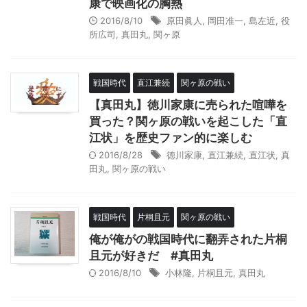
康で映画化の胸熱
2016/8/10
原田眞人
,
岡田准一
,
島左近
,
役
所広司
,
真田丸
,
関ヶ原
戦国時代
直江兼続
関ヶ原の戦い
【真田丸】徳川家康に売られた喧嘩を
買った？関ヶ原の戦いを起こした「直
江状」を歴史ファン的に楽しむ
2016/8/28
徳川家康
,
直江兼続
,
直江状
,
真
田丸
,
関ヶ原の戦い
戦国時代
片桐且元
関ヶ原の戦い
俺が俺がの戦国時代に翻弄された片桐
且元が好きだ #真田丸
2016/8/10
小林隆
,
片桐且元
,
真田丸