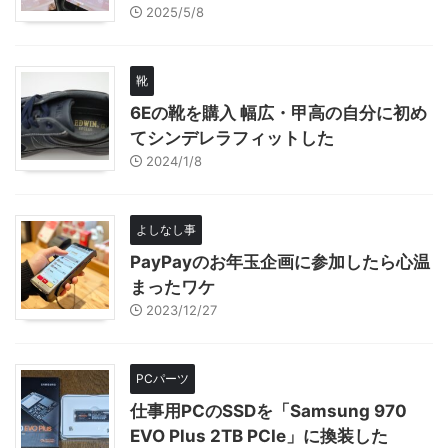
2025/5/8
靴
6Eの靴を購入 幅広・甲高の自分に初め
てシンデレラフィットした
2024/1/8
よしなし事
PayPayのお年玉企画に参加したら心温
まったワケ
2023/12/27
PCパーツ
仕事用PCのSSDを「Samsung 970
EVO Plus 2TB PCIe」に換装した