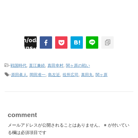
imyoojin/odaiji.com/public_html/blog/wp-
on
2
/plugins/sns-count-cache/sns-count-
line
hp
-
戦国時代
,
直江兼続
,
真田幸村
,
関ヶ原の戦い
-
原田眞人
,
岡田准一
,
島左近
,
役所広司
,
真田丸
,
関ヶ原
comment
メールアドレスが公開されることはありません。
※
が付いてい
る欄は必須項目です