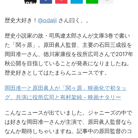
/plugins/sns-count-cache/sns-count-
line
hp
歴史大好き！
@odaiji
さん曰く、。
歴史小説家の故・司馬遼太郎さんが文庫3巻で書い
た「関ヶ原」。原田眞人監督、主要の石田三成役を
岡田准一さん、徳川家康役を役所広司さんで2017年
秋公開を目指していることが発表になりましたね。
歴史好きとしてはたまらんニュースです。
岡田准一と原田眞人が「関ヶ原」映画化で初タッ
グ、共演に役所広司と有村架純 - 映画ナタリー
こんなニュースが出ていました。ジャニーズの中で
は好きな岡田准一さんが主演で、原田眞人監督なら
なんか期待しちゃいますね。記事中の原田監督のコ