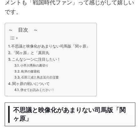
メントも「戦国時代ファン」って感じがして嬉しい
です。
～ 目次 ～
不思議と映像化があまりない司馬版「関ヶ原」
「関ヶ原」と「真田丸
こんなシーンに注目したい！
小早川秀秋の裏切り
島津の撤退戦
石田三成と島左近の主従愛
関ヶ原の戦いについて
併せてお読みください！
不思議と映像化があまりない司馬版「関
ヶ原」