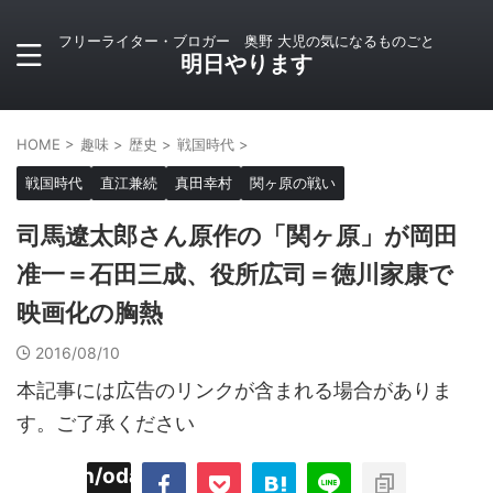
フリーライター・ブロガー 奥野 大児の気になるものごと
明日やります
HOME
>
趣味
>
歴史
>
戦国時代
>
戦国時代
直江兼続
真田幸村
関ヶ原の戦い
司馬遼太郎さん原作の「関ヶ原」が岡田
准一＝石田三成、役所広司＝徳川家康で
映画化の胸熱
2016/08/10
本記事には広告のリンクが含まれる場合がありま
す。ご了承ください
imyoojin/odaiji.com/public_html/blog/wp-
on
2