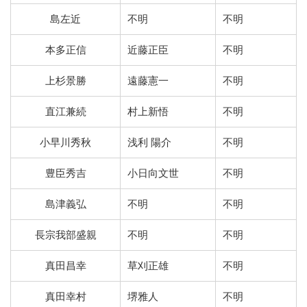
島左近
不明
不明
本多正信
近藤正臣
不明
上杉景勝
遠藤憲一
不明
直江兼続
村上新悟
不明
小早川秀秋
浅利 陽介
不明
豊臣秀吉
小日向文世
不明
島津義弘
不明
不明
長宗我部盛親
不明
不明
真田昌幸
草刈正雄
不明
真田幸村
堺雅人
不明