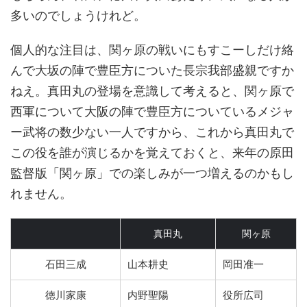
多いのでしょうけれど。
個人的な注目は、関ヶ原の戦いにもすこーしだけ絡
んで大坂の陣で豊臣方についた長宗我部盛親ですか
ねえ。真田丸の登場を意識して考えると、関ヶ原で
西軍について大阪の陣で豊臣方についているメジャ
ー武将の数少ない一人ですから、これから真田丸で
この役を誰が演じるかを覚えておくと、来年の原田
監督版「関ヶ原」での楽しみが一つ増えるのかもし
れません。
真田丸
関ヶ原
石田三成
山本耕史
岡田准一
徳川家康
内野聖陽
役所広司