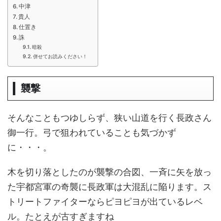
中津
貴人
仕置き
誅
暗殺
併せてお読みください！
襲撃
そんなこともつゆしらず、狭い山道を行く長政さん
御一行。弓で狙われていることも気づかず
に・・・。
木を切り落としたのが襲撃の合図、一斉に矢を放っ
た宇都宮軍の奇襲に長政軍は大混乱に陥ります。ス
トリートファイターならピヨピヨが出ているレベ
ル。たとえが古すぎますね