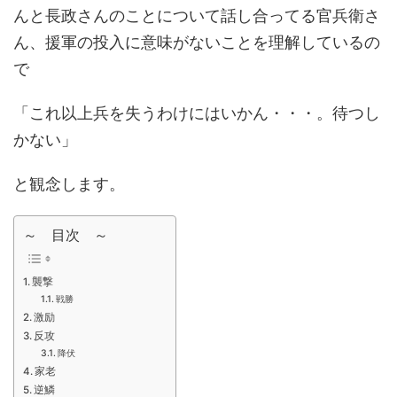
んと長政さんのことについて話し合ってる官兵衛さ
ん、援軍の投入に意味がないことを理解しているの
で
「これ以上兵を失うわけにはいかん・・・。待つし
かない」
と観念します。
～ 目次 ～
襲撃
戦勝
激励
反攻
降伏
家老
逆鱗