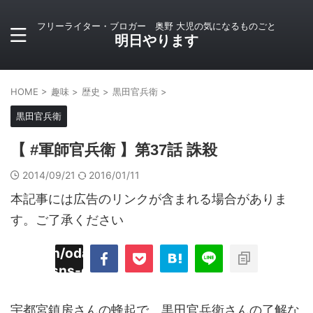
フリーライター・ブロガー 奥野 大児の気になるものごと
明日やります
HOME
>
趣味
>
歴史
>
黒田官兵衛
>
黒田官兵衛
【 #軍師官兵衛 】第37話 誅殺
2014/09/21
2016/01/11
本記事には広告のリンクが含まれる場合がありま
す。ご了承ください
imyoojin/odaiji.com/public_html/blog/wp-
on
2
/plugins/sns-count-cache/sns-count-
line
hp
宇都宮鎮房さんの蜂起で、黒田官兵衛さんの了解な