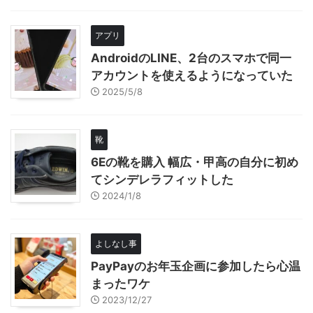
アプリ
AndroidのLINE、2台のスマホで同一
アカウントを使えるようになっていた
2025/5/8
靴
6Eの靴を購入 幅広・甲高の自分に初め
てシンデレラフィットした
2024/1/8
よしなし事
PayPayのお年玉企画に参加したら心温
まったワケ
2023/12/27