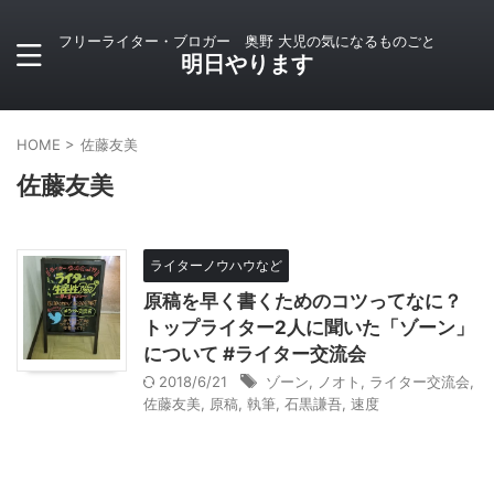
フリーライター・ブロガー 奥野 大児の気になるものごと
明日やります
HOME
>
佐藤友美
佐藤友美
ライターノウハウなど
原稿を早く書くためのコツってなに？
トップライター2人に聞いた「ゾーン」
について #ライター交流会
2018/6/21
ゾーン
,
ノオト
,
ライター交流会
,
佐藤友美
,
原稿
,
執筆
,
石黒謙吾
,
速度