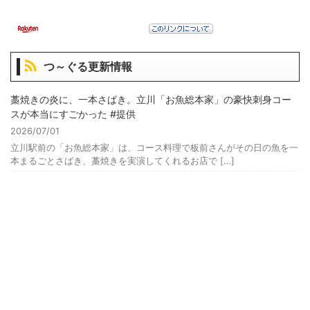
つ～ぐる更新情報
藁焼きの炎に、一本さばき。立川「お魚総本家」の豪快刺身コー
スが本当にすごかった #提供
2026/07/01
立川駅前の「お魚総本家」は、コース料理で板前さんがその日の魚を一
本まるごとさばき、藁焼きを実演してくれるお店で […]