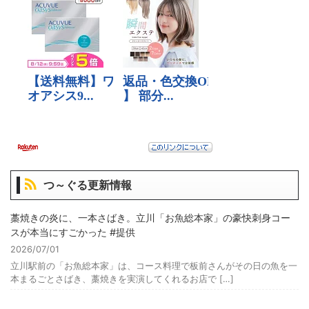
つ～ぐる更新情報
藁焼きの炎に、一本さばき。立川「お魚総本家」の豪快刺身コー
スが本当にすごかった #提供
2026/07/01
立川駅前の「お魚総本家」は、コース料理で板前さんがその日の魚を一
本まるごとさばき、藁焼きを実演してくれるお店で […]