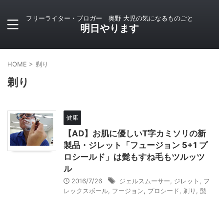
フリーライター・ブロガー 奥野 大児の気になるものごと
明日やります
HOME
>
剃り
剃り
健康
【AD】お肌に優しいT字カミソリの新
製品・ジレット「フュージョン 5+1 プ
ロシールド」は髭もすね毛もツルッツ
ル
2016/7/26
ジェルスムーサー
,
ジレット
,
フ
レックスボール
,
フージョン
,
プロシード
,
剃り
,
髭