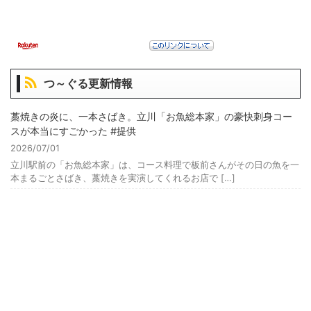
つ～ぐる更新情報
藁焼きの炎に、一本さばき。立川「お魚総本家」の豪快刺身コー
スが本当にすごかった #提供
2026/07/01
立川駅前の「お魚総本家」は、コース料理で板前さんがその日の魚を一
本まるごとさばき、藁焼きを実演してくれるお店で […]