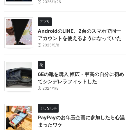
2026/1/26
アプリ
AndroidのLINE、2台のスマホで同一
アカウントを使えるようになっていた
2025/5/8
靴
6Eの靴を購入 幅広・甲高の自分に初め
てシンデレラフィットした
2024/1/8
よしなし事
PayPayのお年玉企画に参加したら心温
まったワケ