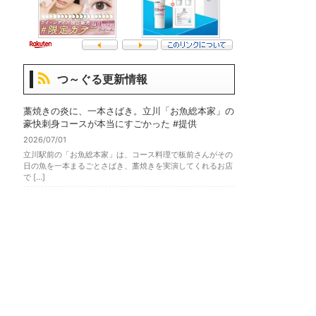
つ～ぐる更新情報
藁焼きの炎に、一本さばき。立川「お魚総本家」の
豪快刺身コースが本当にすごかった #提供
2026/07/01
立川駅前の「お魚総本家」は、コース料理で板前さんがその
日の魚を一本まるごとさばき、藁焼きを実演してくれるお店
で […]