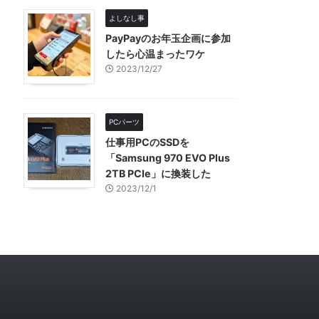
よしなし事
PayPayのお年玉企画に参加
したら心温まったワケ
2023/12/27
PCパーツ
仕事用PCのSSDを
「Samsung 970 EVO Plus
2TB PCIe」に換装した
2023/12/1