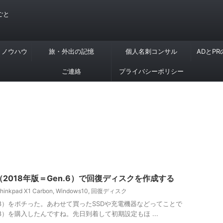
ごと
・ノウハウ
旅・外出の記憶
個人名刺コンサル
ADとP
ご連絡
プライバシーポリシー
rbon（2018年版＝Gen.6）で回復ディスクを作成する
hinkpad X1 Carbon
,
Windows10
,
回復ディスク
on （2018）をポチった。あわせて買ったSSDや充電機器などってことで
n （2018）を購入したんですね。先日到着して初期設定もほ ...