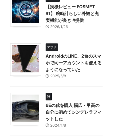
【実機レビュー FOSMET
R1】 腕時計らしい外観と充
実機能が良き #提供
2026/1/26
アプリ
AndroidのLINE、2台のスマ
ホで同一アカウントを使える
ようになっていた
2025/5/8
靴
6Eの靴を購入 幅広・甲高の
自分に初めてシンデレラフィ
ットした
2024/1/8