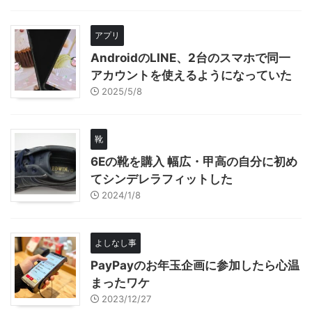
アプリ
AndroidのLINE、2台のスマホで同一
アカウントを使えるようになっていた
2025/5/8
靴
6Eの靴を購入 幅広・甲高の自分に初め
てシンデレラフィットした
2024/1/8
よしなし事
PayPayのお年玉企画に参加したら心温
まったワケ
2023/12/27