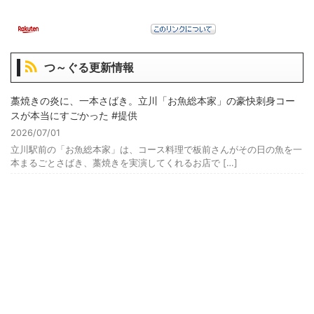
つ～ぐる更新情報
藁焼きの炎に、一本さばき。立川「お魚総本家」の豪快刺身コー
スが本当にすごかった #提供
2026/07/01
立川駅前の「お魚総本家」は、コース料理で板前さんがその日の魚を一
本まるごとさばき、藁焼きを実演してくれるお店で […]