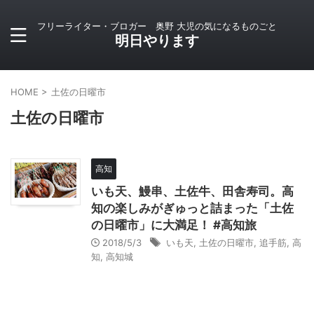
フリーライター・ブロガー 奥野 大児の気になるものごと
明日やります
HOME
>
土佐の日曜市
土佐の日曜市
高知
いも天、鰻串、土佐牛、田舎寿司。高
知の楽しみがぎゅっと詰まった「土佐
の日曜市」に大満足！ #高知旅
2018/5/3
いも天
,
土佐の日曜市
,
追手筋
,
高
知
,
高知城