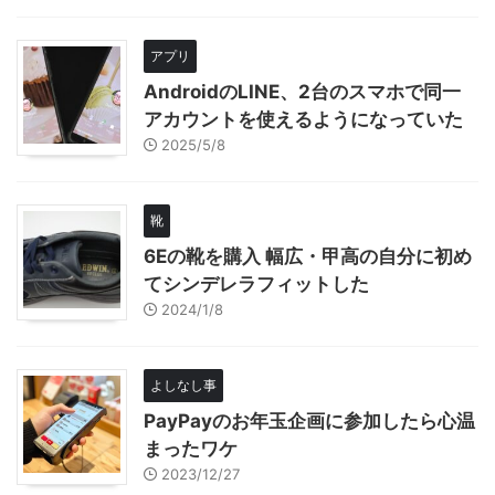
アプリ
AndroidのLINE、2台のスマホで同一
アカウントを使えるようになっていた
2025/5/8
靴
6Eの靴を購入 幅広・甲高の自分に初め
てシンデレラフィットした
2024/1/8
よしなし事
PayPayのお年玉企画に参加したら心温
まったワケ
2023/12/27