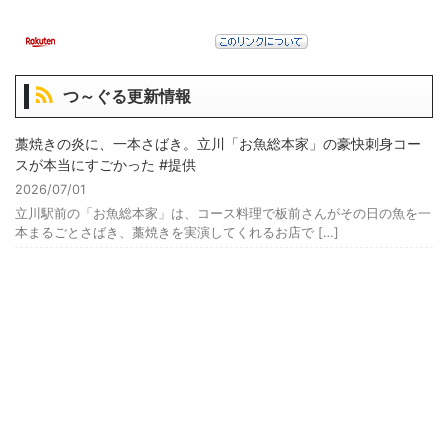
つ～ぐる更新情報
藁焼きの炎に、一本さばき。立川「お魚総本家」の豪快刺身コー
スが本当にすごかった #提供
2026/07/01
立川駅前の「お魚総本家」は、コース料理で板前さんがその日の魚を一
本まるごとさばき、藁焼きを実演してくれるお店で […]