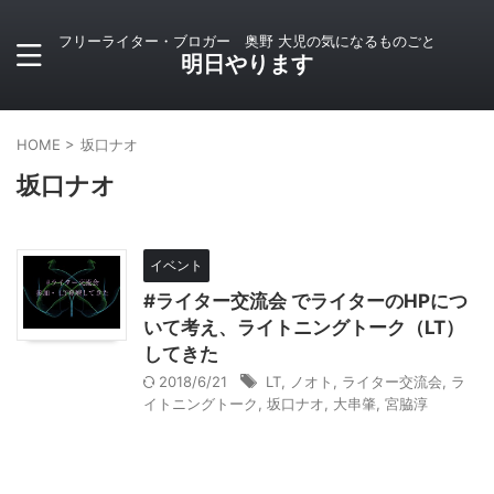
フリーライター・ブロガー 奥野 大児の気になるものごと
明日やります
HOME
>
坂口ナオ
坂口ナオ
イベント
#ライター交流会 でライターのHPにつ
いて考え、ライトニングトーク（LT）
してきた
2018/6/21
LT
,
ノオト
,
ライター交流会
,
ラ
イトニングトーク
,
坂口ナオ
,
大串肇
,
宮脇淳