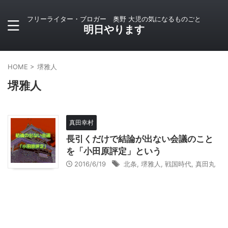
フリーライター・ブロガー 奥野 大児の気になるものごと
明日やります
HOME
>
堺雅人
堺雅人
真田幸村
長引くだけで結論が出ない会議のこと
を「小田原評定」という
2016/6/19
北条
,
堺雅人
,
戦国時代
,
真田丸