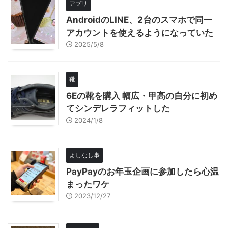
アプリ
AndroidのLINE、2台のスマホで同一
アカウントを使えるようになっていた
2025/5/8
靴
6Eの靴を購入 幅広・甲高の自分に初め
てシンデレラフィットした
2024/1/8
よしなし事
PayPayのお年玉企画に参加したら心温
まったワケ
2023/12/27