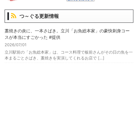
つ～ぐる更新情報
藁焼きの炎に、一本さばき。立川「お魚総本家」の豪快刺身コー
スが本当にすごかった #提供
2026/07/01
立川駅前の「お魚総本家」は、コース料理で板前さんがその日の魚を一
本まるごとさばき、藁焼きを実演してくれるお店で […]