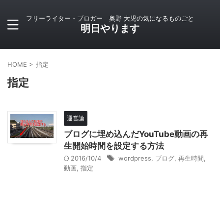
フリーライター・ブロガー 奥野 大児の気になるものごと
明日やります
HOME
>
指定
指定
運営論
ブログに埋め込んだYouTube動画の再
生開始時間を設定する方法
2016/10/4
wordpress
,
ブログ
,
再生時間
,
動画
,
指定