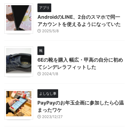
アプリ
AndroidのLINE、2台のスマホで同一
アカウントを使えるようになっていた
2025/5/8
靴
6Eの靴を購入 幅広・甲高の自分に初め
てシンデレラフィットした
2024/1/8
よしなし事
PayPayのお年玉企画に参加したら心温
まったワケ
2023/12/27