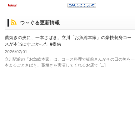
つ～ぐる更新情報
藁焼きの炎に、一本さばき。立川「お魚総本家」の豪快刺身コー
スが本当にすごかった #提供
2026/07/01
立川駅前の「お魚総本家」は、コース料理で板前さんがその日の魚を一
本まるごとさばき、藁焼きを実演してくれるお店で […]