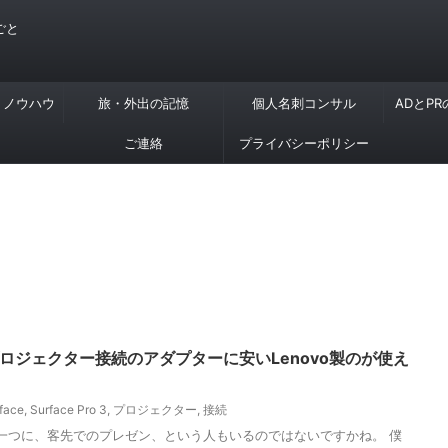
ごと
・ノウハウ
旅・外出の記憶
個人名刺コンサル
ADとP
ご連絡
プライバシーポリシー
 3 】 プロジェクター接続のアダプターに安いLenovo製のが使え
face
,
Surface Pro 3
,
プロジェクター
,
接続
う理由の一つに、客先でのプレゼン、という人もいるのではないですかね。 僕