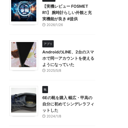
【実機レビュー FOSMET
R1】 腕時計らしい外観と充
実機能が良き #提供
2026/1/26
アプリ
AndroidのLINE、2台のスマ
ホで同一アカウントを使える
ようになっていた
2025/5/8
靴
6Eの靴を購入 幅広・甲高の
自分に初めてシンデレラフィ
ットした
2024/1/8