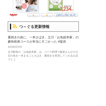
つ～ぐる更新情報
藁焼きの炎に、一本さばき。立川「お魚総本家」の
豪快刺身コースが本当にすごかった #提供
2026/07/01
立川駅前の「お魚総本家」は、コース料理で板前さんがその
日の魚を一本まるごとさばき、藁焼きを実演してくれるお店
で […]