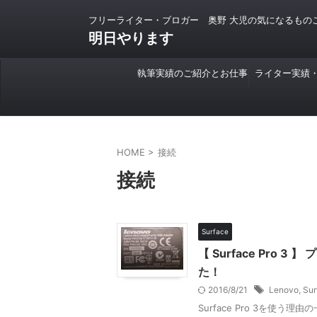
フリーライター・ブロガー 奥野 大児の気になるもの
明日やります
執筆実績のご紹介とお仕事
ライター実績
のご依頼について
HOME
>
接続
接続
Surface
【 Surface Pro
た！
2016/8/21
Lenovo
,
Sur
Surface Pro 3を使