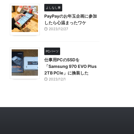
よしなし事
PayPayのお年玉企画に参加
したら心温まったワケ
2023/12/27
PCパーツ
仕事用PCのSSDを
「Samsung 970 EVO Plus
2TB PCIe」に換装した
2023/12/1