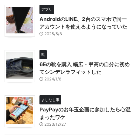
アプリ
AndroidのLINE、2台のスマホで同一
アカウントを使えるようになっていた
2025/5/8
靴
6Eの靴を購入 幅広・甲高の自分に初め
てシンデレラフィットした
2024/1/8
よしなし事
PayPayのお年玉企画に参加したら心温
まったワケ
2023/12/27