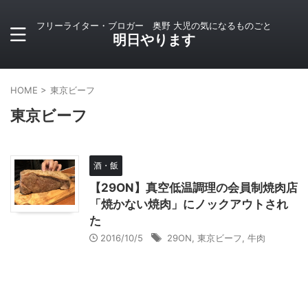
フリーライター・ブロガー 奥野 大児の気になるものごと
明日やります
HOME
>
東京ビーフ
東京ビーフ
酒・飯
【29ON】真空低温調理の会員制焼肉店
「焼かない焼肉」にノックアウトされ
た
2016/10/5
29ON
,
東京ビーフ
,
牛肉