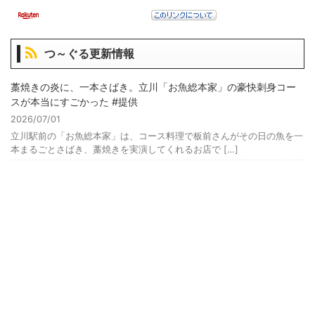
つ～ぐる更新情報
藁焼きの炎に、一本さばき。立川「お魚総本家」の豪快刺身コー
スが本当にすごかった #提供
2026/07/01
立川駅前の「お魚総本家」は、コース料理で板前さんがその日の魚を一
本まるごとさばき、藁焼きを実演してくれるお店で […]