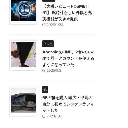
【実機レビュー FOSMET
R1】 腕時計らしい外観と充
実機能が良き #提供
2026/1/26
アプリ
AndroidのLINE、2台のスマ
ホで同一アカウントを使える
ようになっていた
2025/5/8
靴
6Eの靴を購入 幅広・甲高の
自分に初めてシンデレラフィ
ットした
2024/1/8