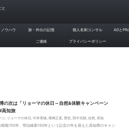
ごと
・ノウハウ
旅・外出の記憶
個人名刺コンサル
ADとP
ご連絡
プライバシーポリシー
新博の次は「リョーマの休日～自然&体験キャンペーン
#高知旅
ージ
,
リョーマの休日
,
中井美穂
,
尾崎正直
,
歴史
,
田中光顕
,
自然
,
高知
馬の暗殺150年、明治維新150年という記念の年を迎えた高知県のキャン