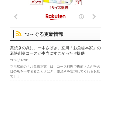
つ～ぐる更新情報
藁焼きの炎に、一本さばき。立川「お魚総本家」の
豪快刺身コースが本当にすごかった #提供
2026/07/01
立川駅前の「お魚総本家」は、コース料理で板前さんがその
日の魚を一本まるごとさばき、藁焼きを実演してくれるお店
で […]