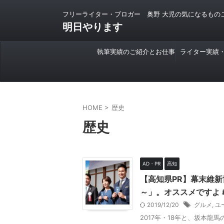
フリーライター・ブロガー 奥野 大児の気になるもの
明日やります
執筆実績のご紹介とお仕事
ライター実績
のご依頼について
HOME
>
歴史
歴史
AD・PR
高知
【高知県PR】幕末維
～」。オススメですよ 
2019/12/20
グルメ
,
ユ
2017年・18年と、坂本龍