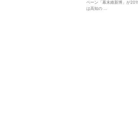
ペーン「幕末維新博」が20
は高知の ...