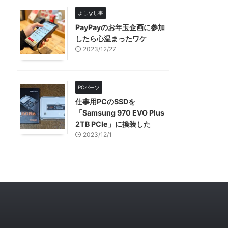
よしなし事
PayPayのお年玉企画に参加
したら心温まったワケ
2023/12/27
PCパーツ
仕事用PCのSSDを
「Samsung 970 EVO Plus
2TB PCIe」に換装した
2023/12/1