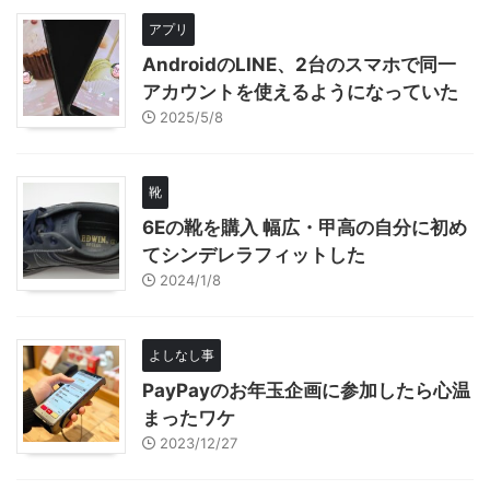
アプリ
AndroidのLINE、2台のスマホで同一
アカウントを使えるようになっていた
2025/5/8
靴
6Eの靴を購入 幅広・甲高の自分に初め
てシンデレラフィットした
2024/1/8
よしなし事
PayPayのお年玉企画に参加したら心温
まったワケ
2023/12/27