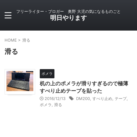
フリーライター・ブロガー 奥野 大児の気になるものごと
明日やります
HOME
>
滑る
滑る
ポメラ
机の上のポメラが滑りすぎるので極薄
すべり止めテープを貼った
2016/12/13
DM200
,
すべり止め
,
テープ
,
ポメラ
,
滑る