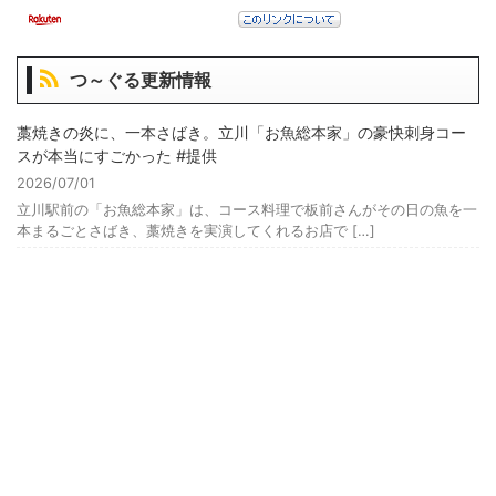
つ～ぐる更新情報
藁焼きの炎に、一本さばき。立川「お魚総本家」の豪快刺身コー
スが本当にすごかった #提供
2026/07/01
立川駅前の「お魚総本家」は、コース料理で板前さんがその日の魚を一
本まるごとさばき、藁焼きを実演してくれるお店で […]