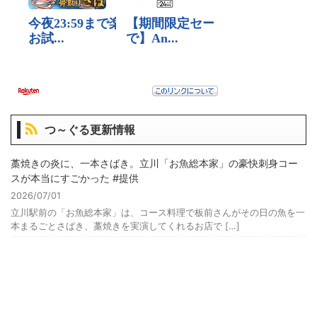
つ～ぐる更新情報
藁焼きの炎に、一本さばき。立川「お魚総本家」の豪快刺身コー
スが本当にすごかった #提供
2026/07/01
立川駅前の「お魚総本家」は、コース料理で板前さんがその日の魚を一
本まるごとさばき、藁焼きを実演してくれるお店で […]