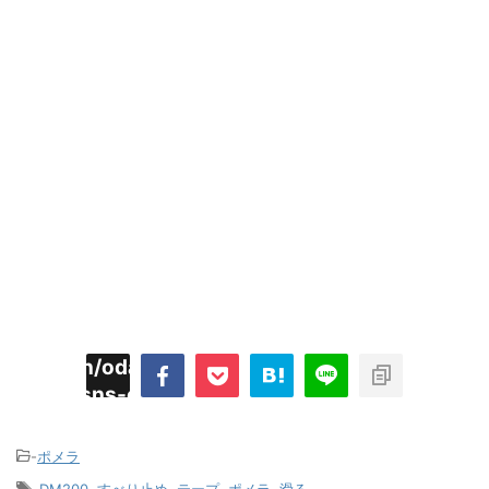
imyoojin/odaiji.com/public_html/blog/wp-
on
2
/plugins/sns-count-cache/sns-count-
line
hp
-
ポメラ