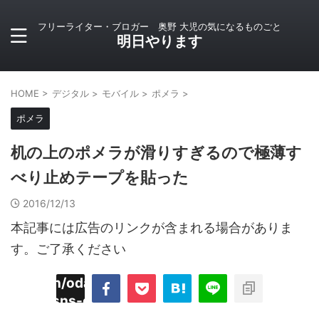
フリーライター・ブロガー 奥野 大児の気になるものごと
明日やります
HOME
>
デジタル
>
モバイル
>
ポメラ
>
ポメラ
机の上のポメラが滑りすぎるので極薄す
べり止めテープを貼った
2016/12/13
本記事には広告のリンクが含まれる場合がありま
す。ご了承ください
imyoojin/odaiji.com/public_html/blog/wp-
on
2
/plugins/sns-count-cache/sns-count-
line
hp