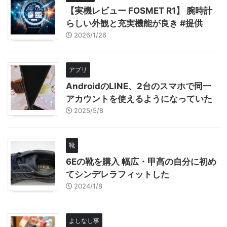
【実機レビュー FOSMET R1】 腕時計
らしい外観と充実機能が良き #提供
2026/1/26
アプリ
AndroidのLINE、2台のスマホで同一
アカウントを使えるようになっていた
2025/5/8
靴
6Eの靴を購入 幅広・甲高の自分に初め
てシンデレラフィットした
2024/1/8
よしなし事