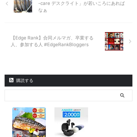
-care デスクライト」が若いころにあれば
なぁ
【Edge Rank】合同メルマガ、卒業する
人、参加する人 #EdgeRankBloggers
購読する