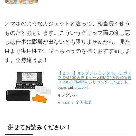
スマホのようなガジェットと違って、相当長く使う
ものだとおもいます。こういうグリップ面の良し悪
しは仕事に影響が出ないとも限りませんから、見た
目より実用性で、貼っちゃうのを強くおすすめしま
す。全然違うよ！
【セット】キングジム デジタルメモ ポメ
ラ DM200＆専用ケースDMC5＆液晶保護
フィルムDMP7＆シリコンクロスセット
カエレバ
posted with
キングジム
Amazon
楽天市場
併せてお読みください！