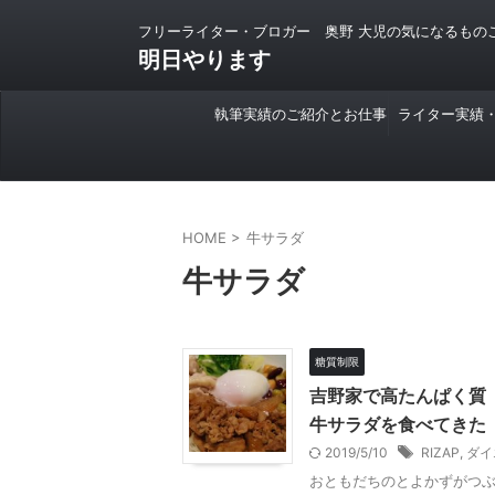
フリーライター・ブロガー 奥野 大児の気になるもの
明日やります
執筆実績のご紹介とお仕事
ライター実績
のご依頼について
HOME
>
牛サラダ
牛サラダ
糖質制限
吉野家で高たんぱく質（3
牛サラダを食べてきた
2019/5/10
RIZAP
,
ダイ
おともだちのとよかずがつ