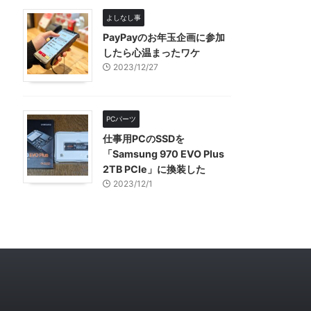
よしなし事
PayPayのお年玉企画に参加
したら心温まったワケ
2023/12/27
PCパーツ
仕事用PCのSSDを
「Samsung 970 EVO Plus
2TB PCIe」に換装した
2023/12/1