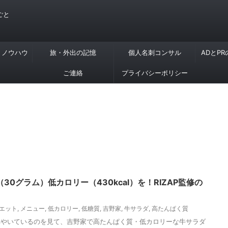
ごと
・ノウハウ
旅・外出の記憶
個人名刺コンサル
ADとP
ご連絡
プライバシーポリシー
0グラム）低カロリー（430kcal）を！RIZAP監修の
エット
,
メニュー
,
低カロリー
,
低糖質
,
吉野家
,
牛サラダ
,
高たんぱく質
ぶやいているのを見て、吉野家で高たんぱく質・低カロリーな牛サラダ