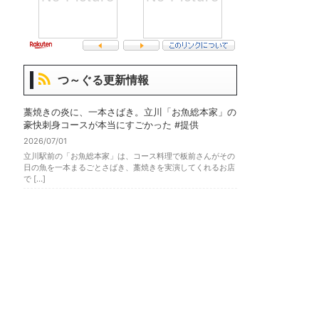
つ～ぐる更新情報
藁焼きの炎に、一本さばき。立川「お魚総本家」の
豪快刺身コースが本当にすごかった #提供
2026/07/01
立川駅前の「お魚総本家」は、コース料理で板前さんがその
日の魚を一本まるごとさばき、藁焼きを実演してくれるお店
で […]