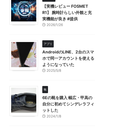
【実機レビュー FOSMET
R1】 腕時計らしい外観と充
実機能が良き #提供
2026/1/26
アプリ
AndroidのLINE、2台のスマ
ホで同一アカウントを使える
ようになっていた
2025/5/8
靴
6Eの靴を購入 幅広・甲高の
自分に初めてシンデレラフィ
ットした
2024/1/8