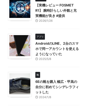
【実機レビュー FOSMET
R1】 腕時計らしい外観と充
実機能が良き #提供
2026/1/26
アプリ
AndroidのLINE、2台のスマ
ホで同一アカウントを使える
ようになっていた
2025/5/8
靴
6Eの靴を購入 幅広・甲高の
自分に初めてシンデレラフィ
ットした
2024/1/8