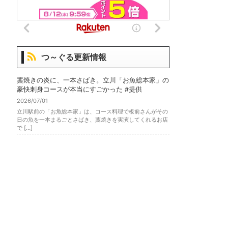
つ～ぐる更新情報
藁焼きの炎に、一本さばき。立川「お魚総本家」の
豪快刺身コースが本当にすごかった #提供
2026/07/01
立川駅前の「お魚総本家」は、コース料理で板前さんがその
日の魚を一本まるごとさばき、藁焼きを実演してくれるお店
で […]