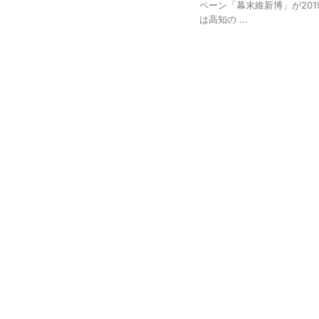
ペーン「幕末維新博」が20
は高知の ...