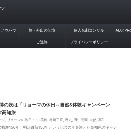
ごと
・ノウハウ
旅・外出の記憶
個人名刺コンサル
ADとP
ご連絡
プライバシーポリシー
新博の次は「リョーマの休日～自然&体験キャンペーン
#高知旅
ージ
,
リョーマの休日
,
中井美穂
,
尾崎正直
,
歴史
,
田中光顕
,
自然
,
高知
馬の暗殺150年、明治維新150年という記念の年を迎えた高知県のキャン