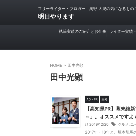
フリーライター・ブロガー 奥野 大児の気になるもの
明日やります
執筆実績のご紹介とお仕事
ライター実績
のご依頼について
HOME
>
田中光顕
田中光顕
AD・PR
高知
【高知県PR】幕末維
～」。オススメですよ 
2019/12/20
グルメ
,
ユ
2017年・18年と、坂本龍