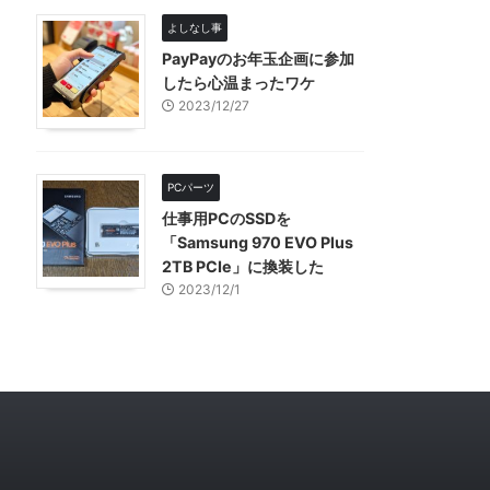
よしなし事
PayPayのお年玉企画に参加
したら心温まったワケ
2023/12/27
PCパーツ
仕事用PCのSSDを
「Samsung 970 EVO Plus
2TB PCIe」に換装した
2023/12/1