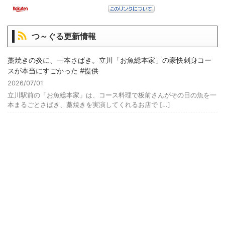
つ～ぐる更新情報
藁焼きの炎に、一本さばき。立川「お魚総本家」の豪快刺身コー
スが本当にすごかった #提供
2026/07/01
立川駅前の「お魚総本家」は、コース料理で板前さんがその日の魚を一
本まるごとさばき、藁焼きを実演してくれるお店で […]