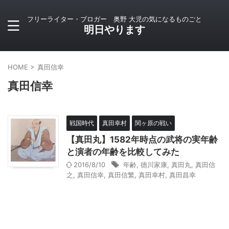
フリーライター・ブロガー 奥野 大児の気になるものごと
明日やります
HOME
>
真田信幸
真田信幸
戦国時代
真田幸村
関ヶ原の戦い
【真田丸】1582年時点の武将の実年齢
と演者の年齢を比較してみた
2016/8/10
年齢
,
徳川家康
,
真田丸
,
真田信
之
,
真田信幸
,
真田信繁
,
真田幸村
,
真田昌幸