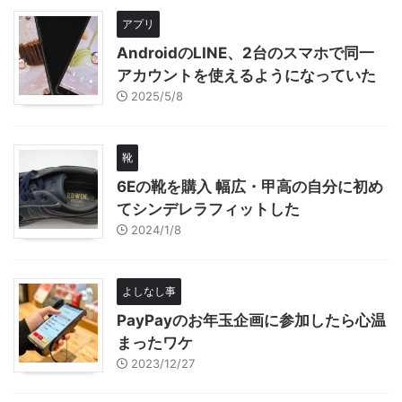
アプリ
AndroidのLINE、2台のスマホで同一
アカウントを使えるようになっていた
2025/5/8
靴
6Eの靴を購入 幅広・甲高の自分に初め
てシンデレラフィットした
2024/1/8
よしなし事
PayPayのお年玉企画に参加したら心温
まったワケ
2023/12/27