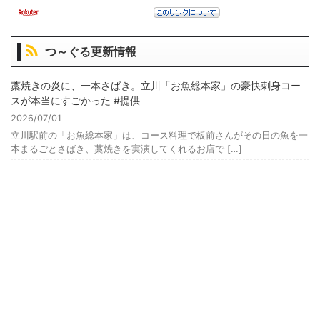
つ～ぐる更新情報
藁焼きの炎に、一本さばき。立川「お魚総本家」の豪快刺身コー
スが本当にすごかった #提供
2026/07/01
立川駅前の「お魚総本家」は、コース料理で板前さんがその日の魚を一
本まるごとさばき、藁焼きを実演してくれるお店で […]