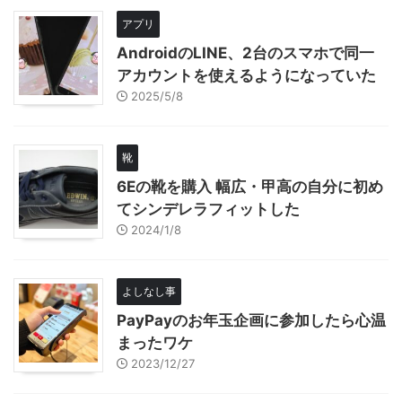
アプリ
AndroidのLINE、2台のスマホで同一
アカウントを使えるようになっていた
2025/5/8
靴
6Eの靴を購入 幅広・甲高の自分に初め
てシンデレラフィットした
2024/1/8
よしなし事
PayPayのお年玉企画に参加したら心温
まったワケ
2023/12/27