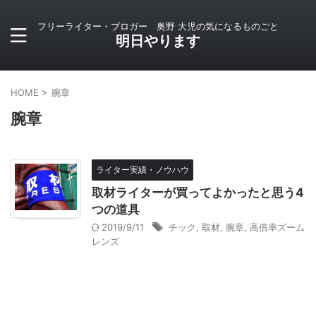
フリーライター・ブロガー 奥野 大児の気になるものごと
明日やります
HOME
>
腕章
腕章
ライター実績・ノウハウ
取材ライターが買ってよかったと思う4
つの道具
2019/9/11
チック
,
取材
,
腕章
,
高倍率ズーム
レンズ