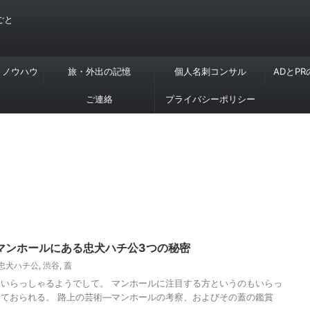
ごと
・ノウハウ
旅・外出の記憶
個人名刺コンサル
ADとP
ご連絡
プライバシーポリシー
マンホールにある忠犬ハチ公3つの秘密
忠犬ハチ公
,
渋谷
,
蓋
いらっしゃるようでして。 マンホールに注目する方というのもいらっ
ておられる。 路上の芸術―マンホールの考察、およびその蓋の鑑賞