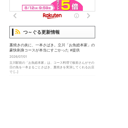
つ～ぐる更新情報
藁焼きの炎に、一本さばき。立川「お魚総本家」の
豪快刺身コースが本当にすごかった #提供
2026/07/01
立川駅前の「お魚総本家」は、コース料理で板前さんがその
日の魚を一本まるごとさばき、藁焼きを実演してくれるお店
で […]