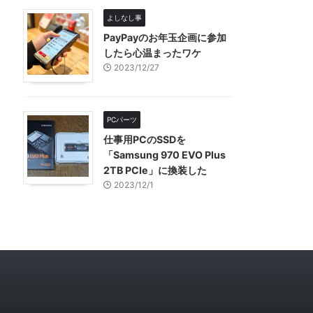
よしなし事
PayPayのお年玉企画に参加
したら心温まったワケ
2023/12/27
PCパーツ
仕事用PCのSSDを
「Samsung 970 EVO Plus
2TB PCIe」に換装した
2023/12/1