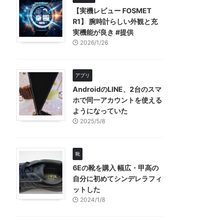
【実機レビュー FOSMET
R1】 腕時計らしい外観と充
実機能が良き #提供
2026/1/26
アプリ
AndroidのLINE、2台のスマ
ホで同一アカウントを使える
ようになっていた
2025/5/8
靴
6Eの靴を購入 幅広・甲高の
自分に初めてシンデレラフィ
ットした
2024/1/8