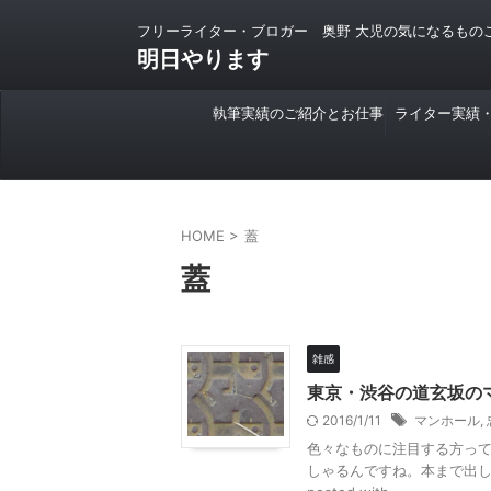
フリーライター・ブロガー 奥野 大児の気になるもの
明日やります
執筆実績のご紹介とお仕事
ライター実績
のご依頼について
HOME
>
蓋
蓋
雑感
東京・渋谷の道玄坂の
2016/1/11
マンホール
,
色々なものに注目する方って
しゃるんですね。本まで出し