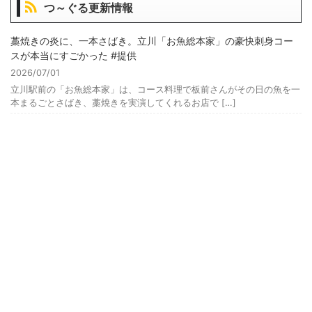
つ～ぐる更新情報
藁焼きの炎に、一本さばき。立川「お魚総本家」の豪快刺身コー
スが本当にすごかった #提供
2026/07/01
立川駅前の「お魚総本家」は、コース料理で板前さんがその日の魚を一
本まるごとさばき、藁焼きを実演してくれるお店で […]