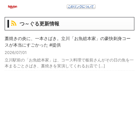
つ～ぐる更新情報
藁焼きの炎に、一本さばき。立川「お魚総本家」の豪快刺身コー
スが本当にすごかった #提供
2026/07/01
立川駅前の「お魚総本家」は、コース料理で板前さんがその日の魚を一
本まるごとさばき、藁焼きを実演してくれるお店で […]