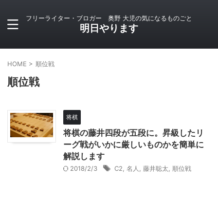
フリーライター・ブロガー 奥野 大児の気になるものごと
明日やります
HOME
>
順位戦
順位戦
将棋
将棋の藤井四段が五段に。昇級したリ
ーグ戦がいかに厳しいものかを簡単に
解説します
2018/2/3
C2
,
名人
,
藤井聡太
,
順位戦