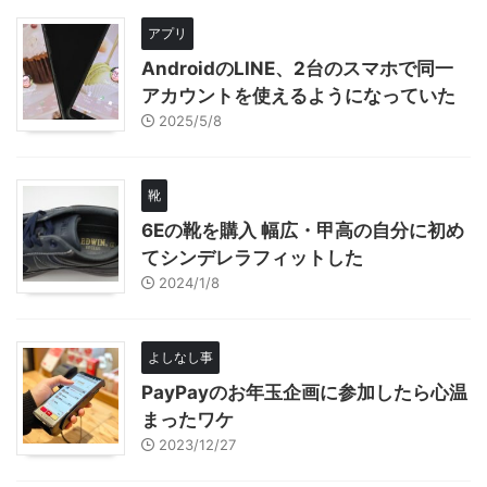
アプリ
AndroidのLINE、2台のスマホで同一
アカウントを使えるようになっていた
2025/5/8
靴
6Eの靴を購入 幅広・甲高の自分に初め
てシンデレラフィットした
2024/1/8
よしなし事
PayPayのお年玉企画に参加したら心温
まったワケ
2023/12/27