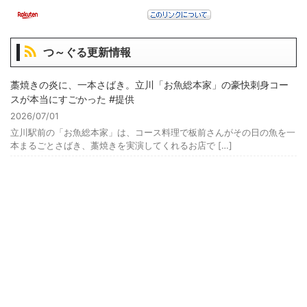
つ～ぐる更新情報
藁焼きの炎に、一本さばき。立川「お魚総本家」の豪快刺身コー
スが本当にすごかった #提供
2026/07/01
立川駅前の「お魚総本家」は、コース料理で板前さんがその日の魚を一
本まるごとさばき、藁焼きを実演してくれるお店で […]