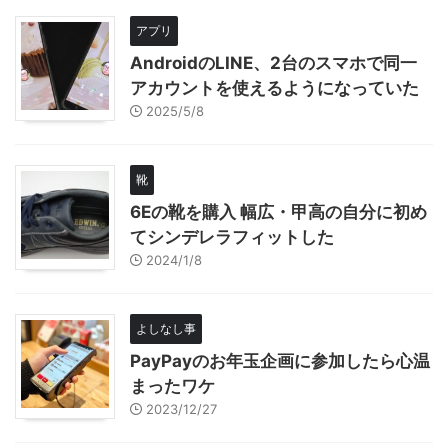
アプリ
AndroidのLINE、2台のスマホで同一
アカウントを使えるようになっていた
2025/5/8
靴
6Eの靴を購入 幅広・甲高の自分に初め
てシンデレラフィットした
2024/1/8
よしなし事
PayPayのお年玉企画に参加したら心温
まったワケ
2023/12/27