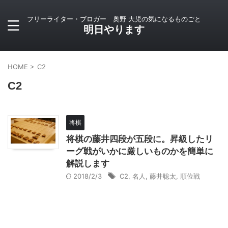
フリーライター・ブロガー 奥野 大児の気になるものごと
明日やります
HOME
>
C2
C2
将棋
将棋の藤井四段が五段に。昇級したリ
ーグ戦がいかに厳しいものかを簡単に
解説します
2018/2/3
C2
,
名人
,
藤井聡太
,
順位戦