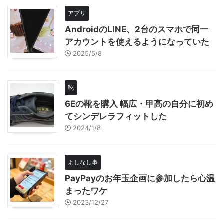
アプリ
AndroidのLINE、2台のスマホで同一
アカウントを使えるようになっていた
2025/5/8
靴
6Eの靴を購入 幅広・甲高の自分に初め
てシンデレラフィットした
2024/1/8
よしなし事
PayPayのお年玉企画に参加したら心温
まったワケ
2023/12/27