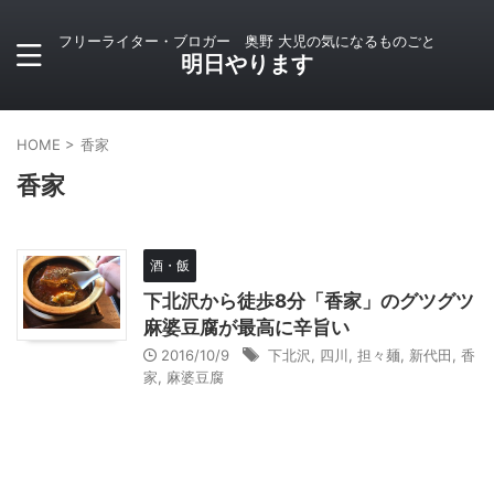
フリーライター・ブロガー 奥野 大児の気になるものごと
明日やります
HOME
>
香家
香家
酒・飯
下北沢から徒歩8分「香家」のグツグツ
麻婆豆腐が最高に辛旨い
2016/10/9
下北沢
,
四川
,
担々麺
,
新代田
,
香
家
,
麻婆豆腐