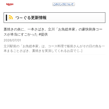
つ～ぐる更新情報
藁焼きの炎に、一本さばき。立川「お魚総本家」の豪快刺身コー
スが本当にすごかった #提供
2026/07/01
立川駅前の「お魚総本家」は、コース料理で板前さんがその日の魚を一
本まるごとさばき、藁焼きを実演してくれるお店で […]