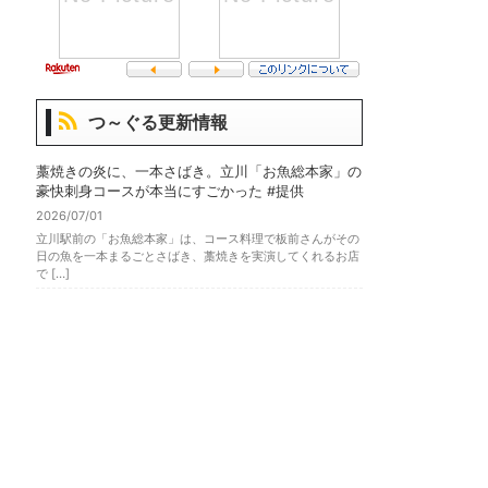
つ～ぐる更新情報
藁焼きの炎に、一本さばき。立川「お魚総本家」の
豪快刺身コースが本当にすごかった #提供
2026/07/01
立川駅前の「お魚総本家」は、コース料理で板前さんがその
日の魚を一本まるごとさばき、藁焼きを実演してくれるお店
で […]