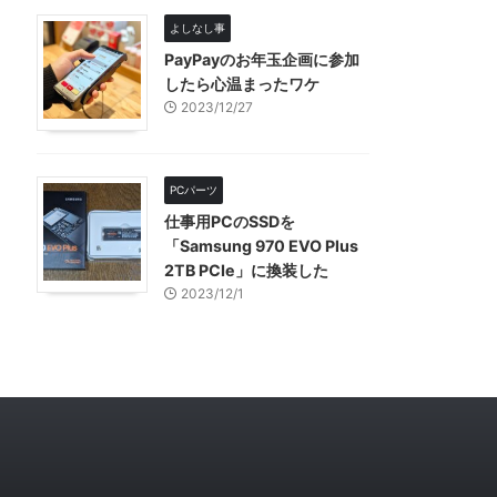
よしなし事
PayPayのお年玉企画に参加
したら心温まったワケ
2023/12/27
PCパーツ
仕事用PCのSSDを
「Samsung 970 EVO Plus
2TB PCIe」に換装した
2023/12/1