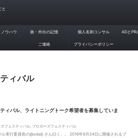
ごと
・ノウハウ
旅・外出の記憶
個人名刺コンサル
ADとP
ご連絡
プライバシーポリシー
スティバル
ェスティバル、ライトニングトーク希望者を募集していま
ガーズフェスティバル
,
ブロガーズフェスティバル
ル実行委員長の@odaiji さん曰く、。 2016年9月24日に開催されるブ