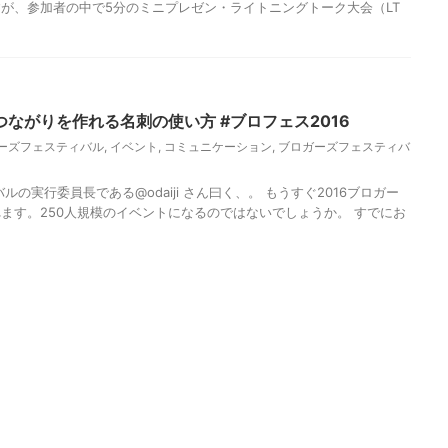
が、参加者の中で5分のミニプレゼン・ライトニングトーク大会（LT
ながりを作れる名刺の使い方 #ブロフェス2016
ガーズフェスティバル
,
イベント
,
コミュニケーション
,
ブロガーズフェスティバ
ルの実行委員長である@odaiji さん曰く、。 もうすぐ2016ブロガー
ます。250人規模のイベントになるのではないでしょうか。 すでにお