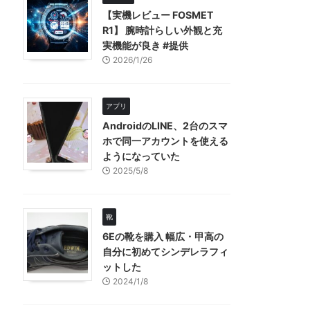
【実機レビュー FOSMET
R1】 腕時計らしい外観と充
実機能が良き #提供
2026/1/26
アプリ
AndroidのLINE、2台のスマ
ホで同一アカウントを使える
ようになっていた
2025/5/8
靴
6Eの靴を購入 幅広・甲高の
自分に初めてシンデレラフィ
ットした
2024/1/8