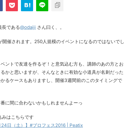
com/public_html/blog/wp-
on
2897
nt-cache/sns-count-
line
員長である
@odaiji
さん曰く、。
が開催されます。250人規模のイベントになるのではないでし
イベントで友達を作るぞ！と意気込む方も、講師のあの方とお
ゃるかと思いますが、そんなときに有効な小道具が名刺だった
かるケースもありますし、開催3週間前のこのタイミングで
本番に間に合わないかもしれませんよーっ
込みはこちらです
日（土）】#ブロフェス2016 | Peatix