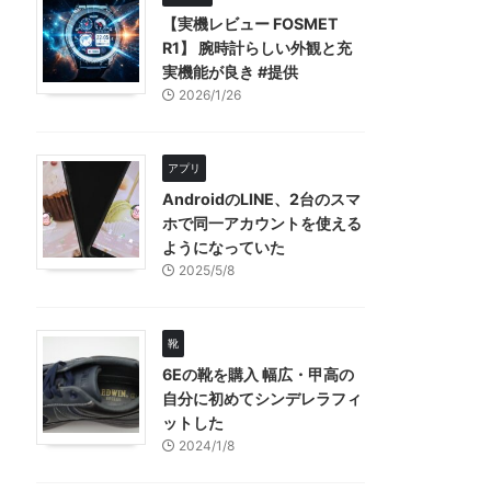
【実機レビュー FOSMET
R1】 腕時計らしい外観と充
実機能が良き #提供
2026/1/26
アプリ
AndroidのLINE、2台のスマ
ホで同一アカウントを使える
ようになっていた
2025/5/8
靴
6Eの靴を購入 幅広・甲高の
自分に初めてシンデレラフィ
ットした
2024/1/8