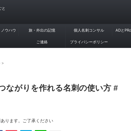
ごと
・ノウハウ
旅・外出の記憶
個人名刺コンサル
ADとP
ご連絡
プライバシーポリシー
ル
>
つながりを作れる名刺の使い方 #
があります。ご了承ください