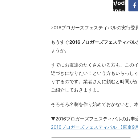
Warning
:
/home/daimyoojin/odaiji.
Undefined
content/plugins/sns-cou
array key
cache.php
"Twitter"
2016ブロガーズフェスティバルの実行委
in
もうすぐ
2016ブロガーズフェスティバル
ょうか。
すでにお友達のたくさんいる方も、この
近づきになりたい！という方もいらっし
りするのです。業者さんに頼むと時間がか
ご紹介しておきますよ。
そろそろ名刺を作り始めておかないと、
▼2016ブロガーズフェスティバルのお申
2016ブロガーズフェスティバル 【東京9月24