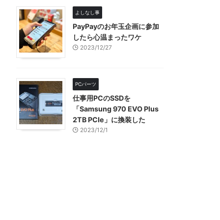
よしなし事
PayPayのお年玉企画に参加
したら心温まったワケ
2023/12/27
PCパーツ
仕事用PCのSSDを
「Samsung 970 EVO Plus
2TB PCIe」に換装した
2023/12/1