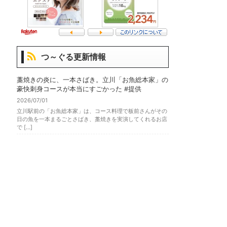
つ～ぐる更新情報
藁焼きの炎に、一本さばき。立川「お魚総本家」の
豪快刺身コースが本当にすごかった #提供
2026/07/01
立川駅前の「お魚総本家」は、コース料理で板前さんがその
日の魚を一本まるごとさばき、藁焼きを実演してくれるお店
で […]