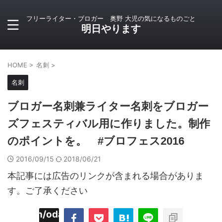
フリーライター・ブロガー 奥野 大児の気になるものごと
明日やります
HOME
>
名刺
>
名刺
ブロガー名刺兼ライター名刺をブロガー
ズフェスティバル用に作りました。制作
のポイントを。 #ブロフェス2016
2016/09/15
2018/06/21
本記事には広告のリンクが含まれる場合がありま
す。ご了承ください
imyoojin/odaiji.com/public_html/blog/wp-
on
2