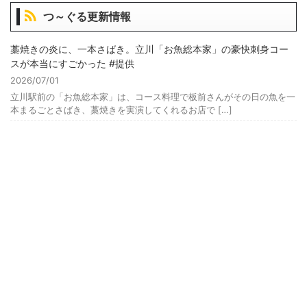
つ～ぐる更新情報
藁焼きの炎に、一本さばき。立川「お魚総本家」の豪快刺身コー
スが本当にすごかった #提供
2026/07/01
立川駅前の「お魚総本家」は、コース料理で板前さんがその日の魚を一
本まるごとさばき、藁焼きを実演してくれるお店で […]