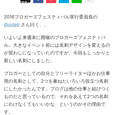
/plugins/sns-count-cache/sns-count-
line
hp
2016ブロガーズフェスティバル実行委員長の
@odaiji
さん曰く、。
いよいよ来週末に開催のブロガーズフェスティバ
ル。大きなイベント前には名刺デザインを変えるの
が習わしになっていたのですが、今回もしっかりと
新しい名刺にしました。
ブロガーとしての自分とフリーライターほかお仕事
用の名刺として、2つを兼ねたいろいろ役立つ名刺
にしたかったんです。ブログは他の仕事と結びつく
ものだと思っているので、それをあえて2つの名刺
にわけなくてもいいかな、というのがその理由で
す。