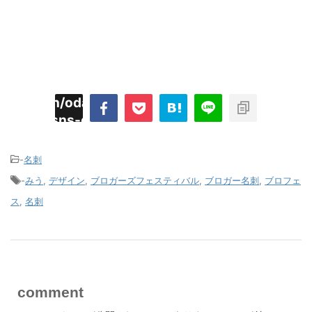
imyoojin/odaiji.com/public_html/blog/wp-
on
2
/plugins/sns-count-cache/sns-count-
line
hp
-
名刺
-
みう
,
デザイン
,
ブロガーズフェスティバル
,
ブロガー名刺
,
ブロフェ
ス
,
名刺
comment