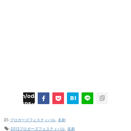
imyoojin/odaiji.com/public_html/blog/wp-
on
2
/plugins/sns-count-cache/sns-count-
line
hp
-
ブロガーズフェスティバル
,
名刺
-
2013ブロガーズフェスティバル
,
名刺