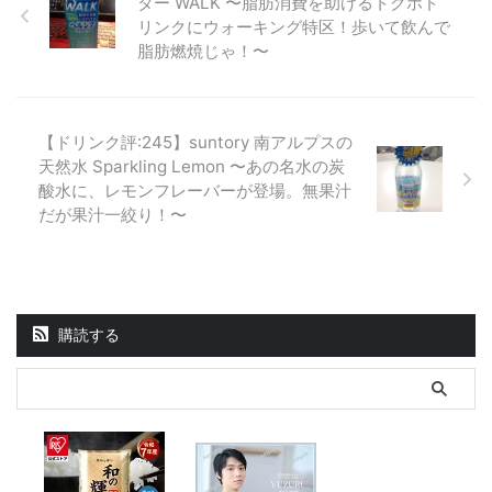
ター WALK 〜脂肪消費を助けるトクホド
リンクにウォーキング特区！歩いて飲んで
脂肪燃焼じゃ！〜
【ドリンク評:245】suntory 南アルプスの
天然水 Sparkling Lemon 〜あの名水の炭
酸水に、レモンフレーバーが登場。無果汁
だが果汁一絞り！〜
購読する