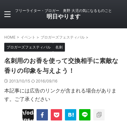
フリーライター・ブロガー 奥野 大児の気になるものごと
明日やります
HOME
>
イベント
>
ブロガーズフェスティバル
>
ブロガーズフェスティバル
名刺
名刺用のお香を使って交換相手に素敵な
香りの印象を与えよう！
2013/10/15
2016/09/16
本記事には広告のリンクが含まれる場合がありま
す。ご了承ください
imyoojin/odaiji.com/public_html/blog/wp-
on
2
/plugins/sns-count-cache/sns-count-
line
hp