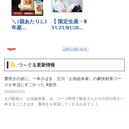
つ～ぐる更新情報
藁焼きの炎に、一本さばき。立川「お魚総本家」の豪快刺身コー
スが本当にすごかった #提供
2026/07/01
立川駅前の「お魚総本家」は、コース料理で板前さんがその日の魚を一
本まるごとさばき、藁焼きを実演してくれるお店で […]