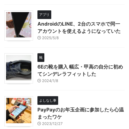
アプリ
AndroidのLINE、2台のスマホで同一
アカウントを使えるようになっていた
2025/5/8
靴
6Eの靴を購入 幅広・甲高の自分に初め
てシンデレラフィットした
2024/1/8
よしなし事
PayPayのお年玉企画に参加したら心温
まったワケ
2023/12/27