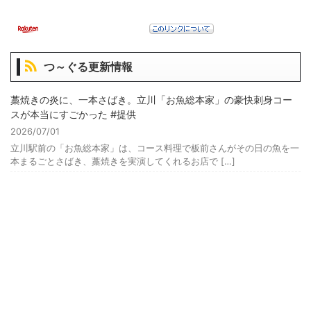
つ～ぐる更新情報
藁焼きの炎に、一本さばき。立川「お魚総本家」の豪快刺身コー
スが本当にすごかった #提供
2026/07/01
立川駅前の「お魚総本家」は、コース料理で板前さんがその日の魚を一
本まるごとさばき、藁焼きを実演してくれるお店で […]