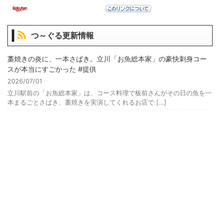
つ～ぐる更新情報
藁焼きの炎に、一本さばき。立川「お魚総本家」の豪快刺身コー
スが本当にすごかった #提供
2026/07/01
立川駅前の「お魚総本家」は、コース料理で板前さんがその日の魚を一
本まるごとさばき、藁焼きを実演してくれるお店で […]