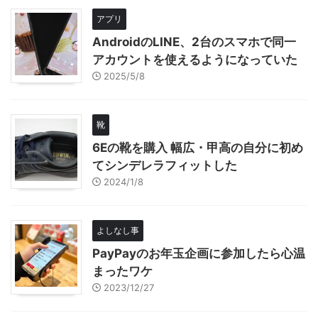
アプリ
AndroidのLINE、2台のスマホで同一
アカウントを使えるようになっていた
2025/5/8
靴
6Eの靴を購入 幅広・甲高の自分に初め
てシンデレラフィットした
2024/1/8
よしなし事
PayPayのお年玉企画に参加したら心温
まったワケ
2023/12/27