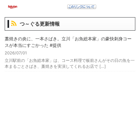
つ～ぐる更新情報
藁焼きの炎に、一本さばき。立川「お魚総本家」の豪快刺身コー
スが本当にすごかった #提供
2026/07/01
立川駅前の「お魚総本家」は、コース料理で板前さんがその日の魚を一
本まるごとさばき、藁焼きを実演してくれるお店で […]