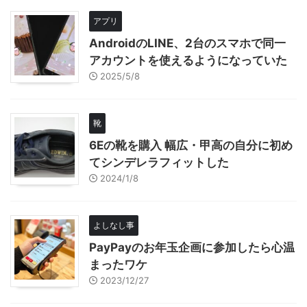
アプリ
AndroidのLINE、2台のスマホで同一
アカウントを使えるようになっていた
2025/5/8
靴
6Eの靴を購入 幅広・甲高の自分に初め
てシンデレラフィットした
2024/1/8
よしなし事
PayPayのお年玉企画に参加したら心温
まったワケ
2023/12/27