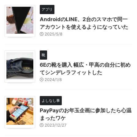
アプリ
AndroidのLINE、2台のスマホで同一
アカウントを使えるようになっていた
2025/5/8
靴
6Eの靴を購入 幅広・甲高の自分に初め
てシンデレラフィットした
2024/1/8
よしなし事
PayPayのお年玉企画に参加したら心温
まったワケ
2023/12/27