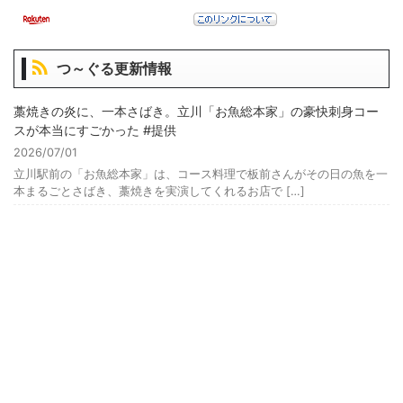
つ～ぐる更新情報
藁焼きの炎に、一本さばき。立川「お魚総本家」の豪快刺身コー
スが本当にすごかった #提供
2026/07/01
立川駅前の「お魚総本家」は、コース料理で板前さんがその日の魚を一
本まるごとさばき、藁焼きを実演してくれるお店で […]