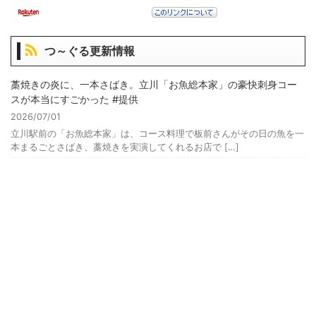
つ～ぐる更新情報
藁焼きの炎に、一本さばき。立川「お魚総本家」の豪快刺身コー
スが本当にすごかった #提供
2026/07/01
立川駅前の「お魚総本家」は、コース料理で板前さんがその日の魚を一
本まるごとさばき、藁焼きを実演してくれるお店で […]