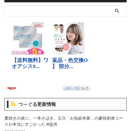
つ～ぐる更新情報
藁焼きの炎に、一本さばき。立川「お魚総本家」の豪快刺身コー
スが本当にすごかった #提供