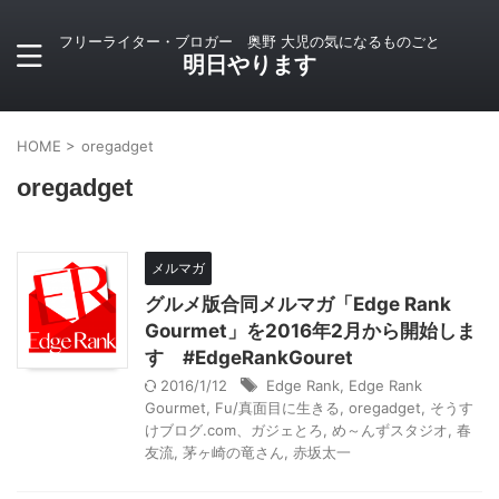
フリーライター・ブロガー 奥野 大児の気になるものごと
明日やります
HOME
>
oregadget
oregadget
メルマガ
グルメ版合同メルマガ「Edge Rank
Gourmet」を2016年2月から開始しま
す #EdgeRankGouret
2016/1/12
Edge Rank
,
Edge Rank
Gourmet
,
Fu/真面目に生きる
,
oregadget
,
そうす
けブログ.com、ガジェとろ
,
め～んずスタジオ
,
春
友流
,
茅ヶ崎の竜さん
,
赤坂太一