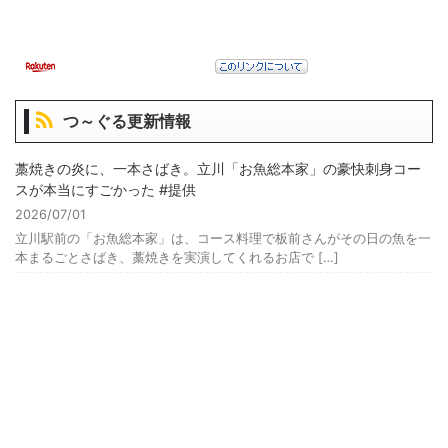
つ～ぐる更新情報
藁焼きの炎に、一本さばき。立川「お魚総本家」の豪快刺身コー
スが本当にすごかった #提供
2026/07/01
立川駅前の「お魚総本家」は、コース料理で板前さんがその日の魚を一
本まるごとさばき、藁焼きを実演してくれるお店で […]