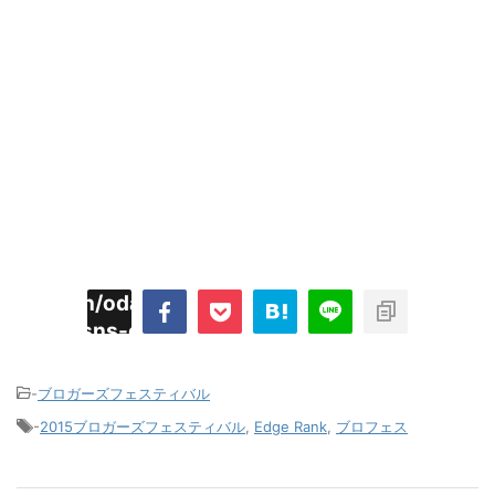
imyoojin/odaiji.com/public_html/blog/wp-
on
2
/plugins/sns-count-cache/sns-count-
line
hp
-
ブロガーズフェスティバル
-
2015ブロガーズフェスティバル
,
Edge Rank
,
ブロフェス