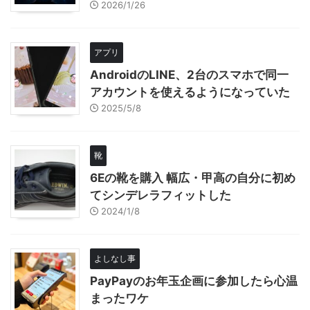
2026/1/26
アプリ
AndroidのLINE、2台のスマホで同一
アカウントを使えるようになっていた
2025/5/8
靴
6Eの靴を購入 幅広・甲高の自分に初め
てシンデレラフィットした
2024/1/8
よしなし事
PayPayのお年玉企画に参加したら心温
まったワケ