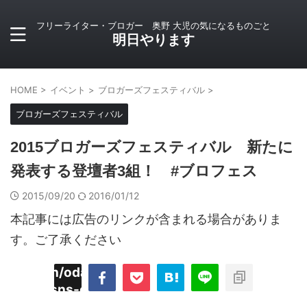
フリーライター・ブロガー 奥野 大児の気になるものごと
明日やります
HOME
>
イベント
>
ブロガーズフェスティバル
>
ブロガーズフェスティバル
2015ブロガーズフェスティバル 新たに
発表する登壇者3組！ #ブロフェス
2015/09/20
2016/01/12
本記事には広告のリンクが含まれる場合がありま
す。ご了承ください
imyoojin/odaiji.com/public_html/blog/wp-
on
2
/plugins/sns-count-cache/sns-count-
line
hp