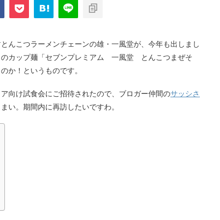
com/public_html/blog/wp-
on
2897
nt-cache/sns-count-
line
すとんこつラーメンチェーンの雄・一風堂が、今年も出しまし
出のカップ麺「セブンプレミアム 一風堂 とんこつまぜそ
るのか！というものです。
ィア向け試食会にご招待されたので、ブロガー仲間の
サッシさ
うまい。期間内に再訪したいですわ。