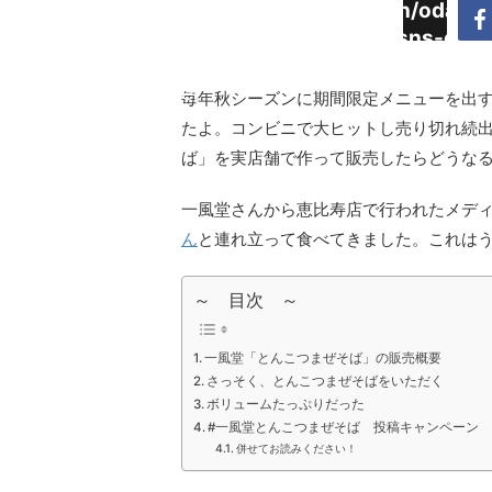
Warning
:
/home/daimyoojin/odaiji.
Undefined
content/plugins/sns-cou
array key
cache.php
"Twitter"
毎年秋シーズンに期間限定メニューを出
in
たよ。コンビニで大ヒットし売り切れ続
ば」を実店舗で作って販売したらどうな
一風堂さんから恵比寿店で行われたメデ
ん
と連れ立って食べてきました。これは
～ 目次 ～
一風堂「とんこつまぜそば」の販売概要
さっそく、とんこつまぜそばをいただく
ボリュームたっぷりだった
#一風堂とんこつまぜそば 投稿キャンペーン
併せてお読みください！