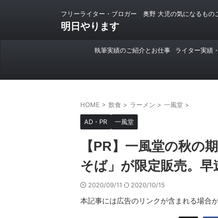
フリーライター・ブロガー 奥野 大児の気になるもの
明日やります
執筆実績のご紹介とお仕事
ライター実績
のご依頼について
HOME
>
飲食
>
ラーメン
>
一風堂
>
AD・PR
一風堂
【PR】一風堂の秋の
そば」が限定販売。早
2020/09/11
2020/10/15
本記事には広告のリンクが含まれる場合