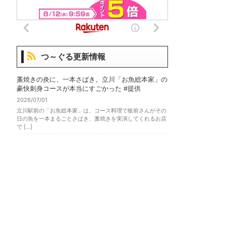
つ～ぐる更新情報
藁焼きの炎に、一本さばき。立川「お魚総本家」の
豪快刺身コースが本当にすごかった #提供
2026/07/01
立川駅前の「お魚総本家」は、コース料理で板前さんがその
日の魚を一本まるごとさばき、藁焼きを実演してくれるお店
で […]