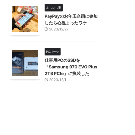
よしなし事
PayPayのお年玉企画に参加
したら心温まったワケ
2023/12/27
PCパーツ
仕事用PCのSSDを
「Samsung 970 EVO Plus
2TB PCIe」に換装した
2023/12/1