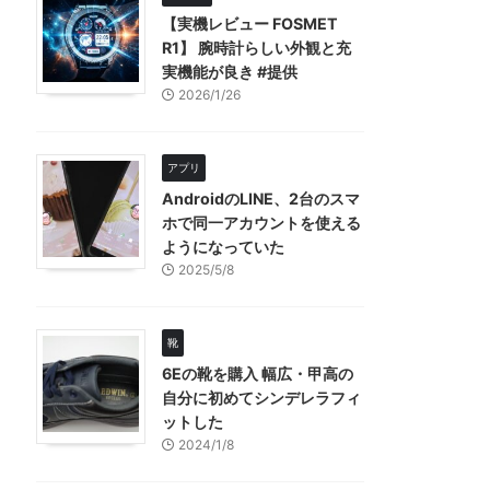
【実機レビュー FOSMET
R1】 腕時計らしい外観と充
実機能が良き #提供
2026/1/26
アプリ
AndroidのLINE、2台のスマ
ホで同一アカウントを使える
ようになっていた
2025/5/8
靴
6Eの靴を購入 幅広・甲高の
自分に初めてシンデレラフィ
ットした
2024/1/8