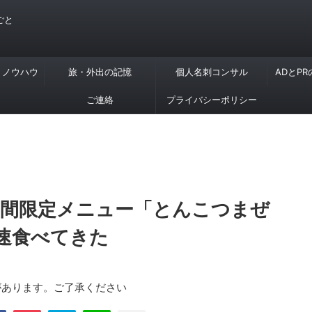
ごと
・ノウハウ
旅・外出の記憶
個人名刺コンサル
ADとP
ご連絡
プライバシーポリシー
期間限定メニュー「とんこつまぜ
速食べてきた
があります。ご了承ください