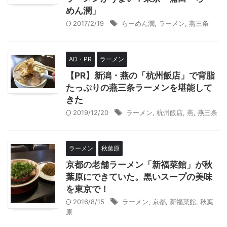
めん潤」
2017/2/19
らーめん潤
,
ラーメン
,
燕三条
AD・PR
ラーメン
【PR】新潟・燕の「杭州飯店」で背脂
たっぷりの燕三条ラーメンを堪能して
きた
2019/12/20
ラーメン
,
杭州飯店
,
燕
,
燕三条
ラーメン
秋葉原
京都の老舗ラーメン「新福菜館」が秋
葉原にできていた。黒いスープの美味
を東京で！
2016/8/15
ラーメン
,
京都
,
新福菜館
,
秋葉
原