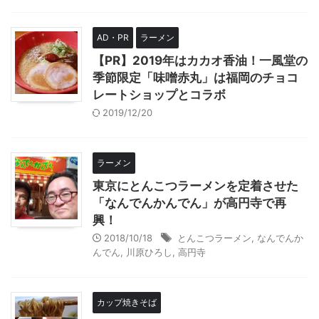
AD・PR
ラーメン
【PR】2019年はカカオ香油！一風堂の
季節限定「味噌赤丸」は福岡のチョコ
レートショップとコラボ
2019/12/20
ラーメン
東京にとんこつラーメンを定着させた
「なんでんかんでん」が高円寺で再
興！
2018/10/18
とんこつラーメン
,
なんでんか
んでん
,
川原ひろし
,
高円寺
カップ焼きそば