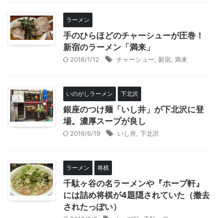
ラーメン
手のひらほどのチャーシューが圧巻！
新宿のラーメン「満来」
2016/1/12
チャーシュー
,
新宿
,
満来
いのがしラーメン
下北沢
銀座のつけ麺「いし井」が下北沢に登
場。濃厚スープが良し
2016/6/19
いし井
,
下北沢
ラーメン
将棋
千駄ヶ谷の名ラーメンや『ホープ軒』
には詰め将棋が4題隠されていた（撤去
されたっぽい）