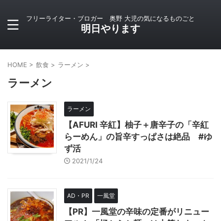
フリーライター・ブロガー 奥野 大児の気になるものごと
明日やります
HOME
>
飲食
>
ラーメン
>
ラーメン
ラーメン
【AFURI 辛紅】柚子＋唐辛子の「辛紅
らーめん」の旨辛すっぱさは絶品 #ゆ
ず活
2021/1/24
AD・PR
一風堂
【PR】一風堂の辛味の定番がリニュー