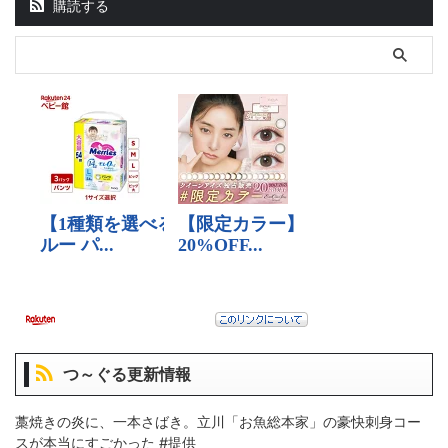
購読する
つ～ぐる更新情報
藁焼きの炎に、一本さばき。立川「お魚総本家」の豪快刺身コー
スが本当にすごかった #提供