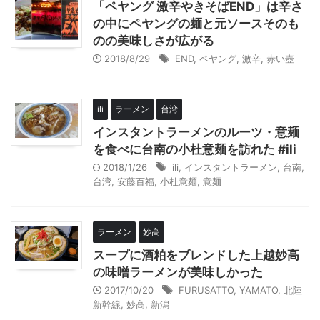
「ペヤング 激辛やきそばEND」は辛さ
の中にペヤングの麺と元ソースそのも
のの美味しさが広がる
2018/8/29
END
,
ペヤング
,
激辛
,
赤い壺
ili
ラーメン
台湾
インスタントラーメンのルーツ・意麺
を食べに台南の小杜意麺を訪れた #ili
2018/1/26
ili
,
インスタントラーメン
,
台南
,
台湾
,
安藤百福
,
小杜意麺
,
意麺
ラーメン
妙高
スープに酒粕をブレンドした上越妙高
の味噌ラーメンが美味しかった
2017/10/20
FURUSATTO
,
YAMATO
,
北陸
新幹線
,
妙高
,
新潟