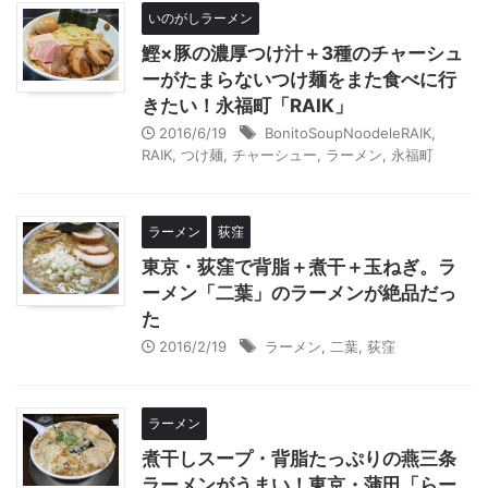
いのがしラーメン
鰹×豚の濃厚つけ汁＋3種のチャーシュ
ーがたまらないつけ麺をまた食べに行
きたい！永福町「RAIK」
2016/6/19
BonitoSoupNoodeleRAIK
,
RAIK
,
つけ麺
,
チャーシュー
,
ラーメン
,
永福町
ラーメン
荻窪
東京・荻窪で背脂＋煮干＋玉ねぎ。ラ
ーメン「二葉」のラーメンが絶品だっ
た
2016/2/19
ラーメン
,
二葉
,
荻窪
ラーメン
煮干しスープ・背脂たっぷりの燕三条
ラーメンがうまい！東京・蒲田「らー