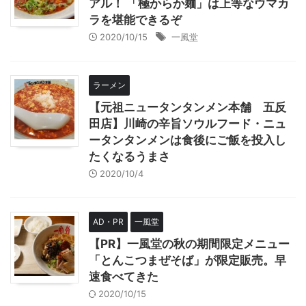
アル！ 「極からか麺」は上等なウマカ
ラを堪能できるぞ
2020/10/15
一風堂
ラーメン
【元祖ニュータンタンメン本舗 五反
田店】川崎の辛旨ソウルフード・ニュ
ータンタンメンは食後にご飯を投入し
たくなるうまさ
2020/10/4
AD・PR
一風堂
【PR】一風堂の秋の期間限定メニュー
「とんこつまぜそば」が限定販売。早
速食べてきた
2020/10/15