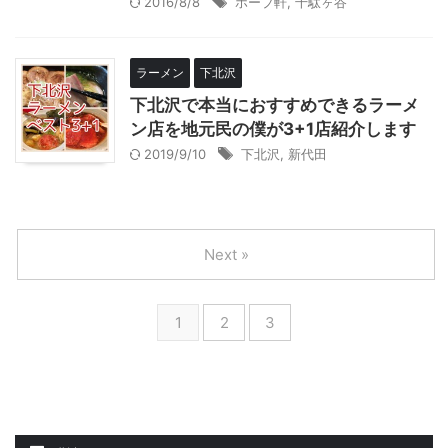
2016/8/8
ホープ軒
,
千駄ヶ谷
ラーメン
下北沢
下北沢で本当におすすめできるラーメ
ン店を地元民の僕が3+1店紹介します
2019/9/10
下北沢
,
新代田
Next »
1
2
3