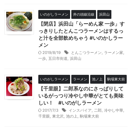
いのがしラーメン
井の頭線沿線
浜田山
【閉店】浜田山「らーめん家 一歩」す
っきりしたとんこつラーメンはするっ
と汁を全部飲めちゃう #いのかしラー
メン
2019/8/19
とんこつラーメン
,
ラーメン家
,
一歩
,
五日市街道
,
浜田山
いのがしラーメン
ラーメン
池ノ上
駒場東大前
【千里眼】二郎系なのにさっぱりして
いるがっつり冷やし中華がとても美味
しい！ #いのがしラーメン
2017/7/3
インスパイア
,
二郎
,
冷やし中華
,
千里眼
,
東北沢
,
池の上
,
駒場東大前