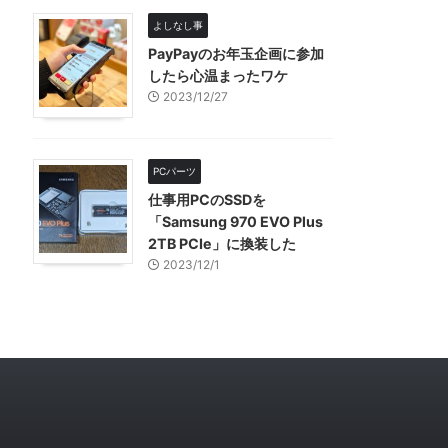
よしなし事
PayPayのお年玉企画に参加
したら心温まったワケ
2023/12/27
PCパーツ
仕事用PCのSSDを
「Samsung 970 EVO Plus
2TB PCIe」に換装した
2023/12/1