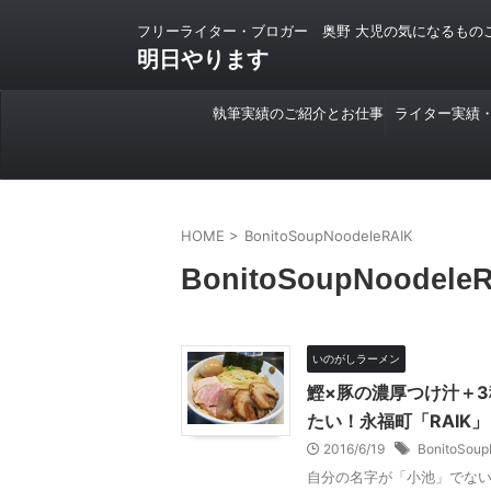
フリーライター・ブロガー 奥野 大児の気になるもの
明日やります
執筆実績のご紹介とお仕事
ライター実績
のご依頼について
HOME
>
BonitoSoupNoodeleRAIK
BonitoSoupNoodele
いのがしラーメン
鰹×豚の濃厚つけ汁＋
たい！永福町「RAIK」
2016/6/19
BonitoSoup
自分の名字が「小池」でないこ