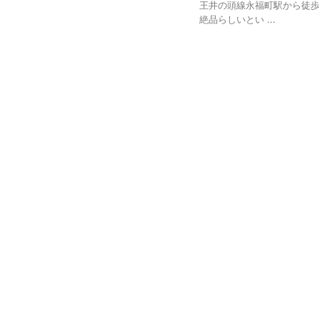
王井の頭線永福町駅から徒
絶品らしいとい ...