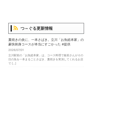
つ～ぐる更新情報
藁焼きの炎に、一本さばき。立川「お魚総本家」の
豪快刺身コースが本当にすごかった #提供
2026/07/01
立川駅前の「お魚総本家」は、コース料理で板前さんがその
日の魚を一本まるごとさばき、藁焼きを実演してくれるお店
で […]