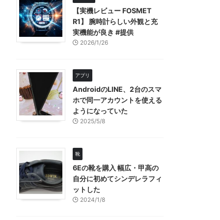
【実機レビュー FOSMET
R1】 腕時計らしい外観と充
実機能が良き #提供
2026/1/26
アプリ
AndroidのLINE、2台のスマ
ホで同一アカウントを使える
ようになっていた
2025/5/8
靴
6Eの靴を購入 幅広・甲高の
自分に初めてシンデレラフィ
ットした
2024/1/8