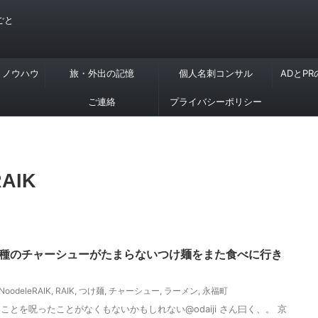
ごと
・ノウハウ
旅・外出の記憶
個人名刺コンサル
ADとP
ご連絡
プライバシーポリシー
RAIK
3種のチャーシューがたまらないつけ麺をまた食べに行き
NoodeleRAIK
,
RAIK
,
つけ麺
,
チャーシュー
,
ラーメン
,
永福町
とを呪ったことがなくもないかもしれない@odaiji さん曰く、。 京