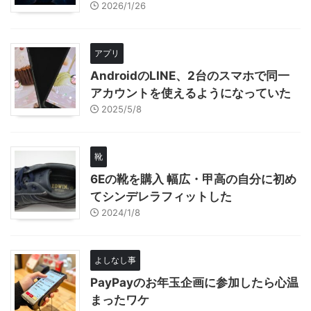
2026/1/26
アプリ
AndroidのLINE、2台のスマホで同一
アカウントを使えるようになっていた
2025/5/8
靴
6Eの靴を購入 幅広・甲高の自分に初め
てシンデレラフィットした
2024/1/8
よしなし事
PayPayのお年玉企画に参加したら心温
まったワケ