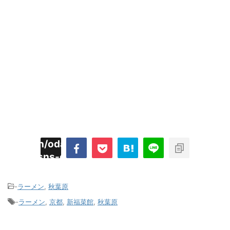
imyoojin/odaiji.com/public_html/blog/wp-
on
2
/plugins/sns-count-cache/sns-count-
line
hp
-
ラーメン
,
秋葉原
-
ラーメン
,
京都
,
新福菜館
,
秋葉原