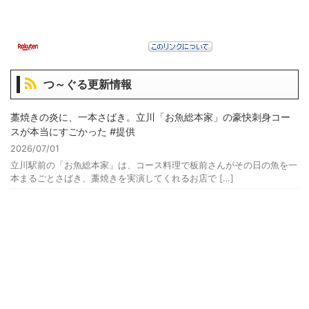
つ～ぐる更新情報
藁焼きの炎に、一本さばき。立川「お魚総本家」の豪快刺身コー
スが本当にすごかった #提供
2026/07/01
立川駅前の「お魚総本家」は、コース料理で板前さんがその日の魚を一
本まるごとさばき、藁焼きを実演してくれるお店で […]