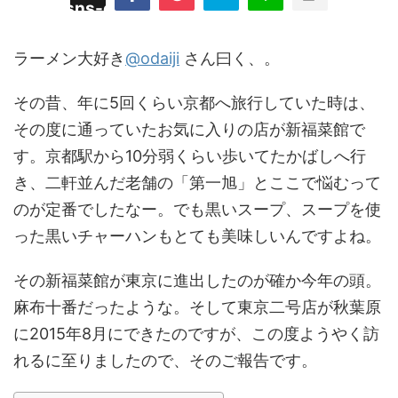
/plugins/sns-count-cache/sns-count-
line
hp
ラーメン大好き
@odaiji
さん曰く、。
その昔、年に5回くらい京都へ旅行していた時は、
その度に通っていたお気に入りの店が新福菜館で
す。京都駅から10分弱くらい歩いてたかばしへ行
き、二軒並んだ老舗の「第一旭」とここで悩むって
のが定番でしたなー。でも黒いスープ、スープを使
った黒いチャーハンもとても美味しいんですよね。
その新福菜館が東京に進出したのが確か今年の頭。
麻布十番だったような。そして東京二号店が秋葉原
に2015年8月にできたのですが、この度ようやく訪
れるに至りましたので、そのご報告です。