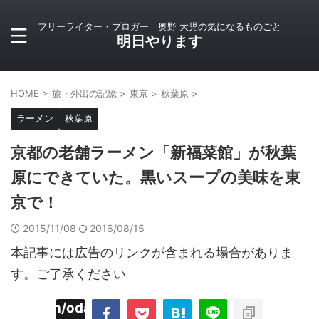
フリーライター・ブロガー 奥野 大児の気になるものごと
明日やります
HOME
>
旅・外出の記憶
>
東京
>
秋葉原
>
ラーメン
秋葉原
京都の老舗ラーメン「新福菜館」が秋葉
原にできていた。黒いスープの美味を東
京で！
2015/11/08
2016/08/15
本記事には広告のリンクが含まれる場合がありま
す。ご了承ください
imyoojin/odaiji.com/public_html/blog/wp-
on
2