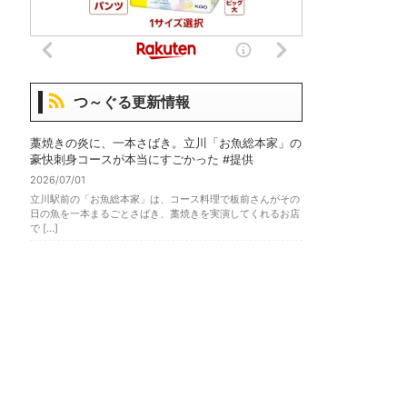
つ～ぐる更新情報
藁焼きの炎に、一本さばき。立川「お魚総本家」の
豪快刺身コースが本当にすごかった #提供
2026/07/01
立川駅前の「お魚総本家」は、コース料理で板前さんがその
日の魚を一本まるごとさばき、藁焼きを実演してくれるお店
で […]