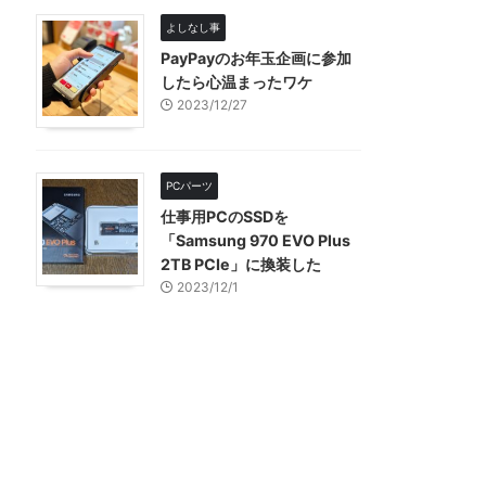
よしなし事
PayPayのお年玉企画に参加
したら心温まったワケ
2023/12/27
PCパーツ
仕事用PCのSSDを
「Samsung 970 EVO Plus
2TB PCIe」に換装した
2023/12/1