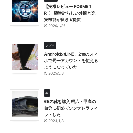
【実機レビュー FOSMET
R1】 腕時計らしい外観と充
実機能が良き #提供
2026/1/26
アプリ
AndroidのLINE、2台のスマ
ホで同一アカウントを使える
ようになっていた
2025/5/8
靴
6Eの靴を購入 幅広・甲高の
自分に初めてシンデレラフィ
ットした
2024/1/8