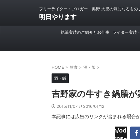
フリーライター・ブロガー 奥野 大児の気になるもの
明日やります
執筆実績のご紹介とお仕事
ライター実績
のご依頼について
HOME
>
飲食
>
酒・飯
>
酒・飯
吉野家の牛すき鍋膳が
2015/11/07
2016/01/12
本記事には広告のリンクが含まれる場合
Warning
:
/home/daimyoojin/odaiji.
Undefined
content/plugins/sns-cou