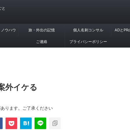
ごと
・ノウハウ
旅・外出の記憶
個人名刺コンサル
ADとP
ご連絡
プライバシーポリシー
案外イケる
があります。ご了承ください
com/public_html/blog/wp-
on
2897
nt-cache/sns-count-
line