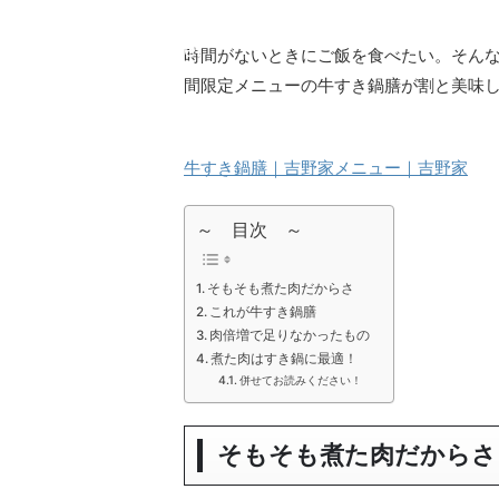
array key
cache.php
"Twitter"
時間がないときにご飯を食べたい。そん
in
間限定メニューの牛すき鍋膳が割と美味
牛すき鍋膳｜吉野家メニュー｜吉野家
～ 目次 ～
そもそも煮た肉だからさ
これが牛すき鍋膳
肉倍増で足りなかったもの
煮た肉はすき鍋に最適！
併せてお読みください！
そもそも煮た肉だからさ