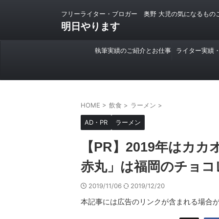
フリーライター・ブロガー 奥野 大児の気になるもの
明日やります
執筆実績のご紹介とお仕事
ライター実績
のご依頼について
HOME
>
飲食
>
ラーメン
>
AD・PR
ラーメン
【PR】2019年はカ
赤丸」は福岡のチョコ
2019/11/06
2019/12/20
本記事には広告のリンクが含まれる場合