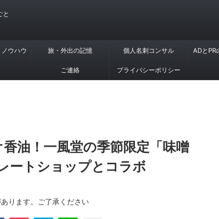
ごと
・ノウハウ
旅・外出の記憶
個人名刺コンサル
ADとP
ご連絡
プライバシーポリシー
カオ香油！一風堂の季節限定「味噌
レートショップとコラボ
があります。ご了承ください