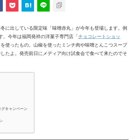
com/public_html/blog/wp-
on
2897
nt-cache/sns-count-
line
年冬に出している限定味「味噌赤丸」が今年も登場します。例
ます。今年は福岡発祥の洋菓子専門店「
チョコレートショッ
」を使ったもの。山椒を使ったミンチ肉や味噌とんこつスープ
でしたよ。発売前日にメディア向け試食会で食べて来たのでそ
タグキャンペーン
ン