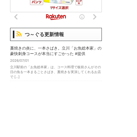
つ～ぐる更新情報
藁焼きの炎に、一本さばき。立川「お魚総本家」の
豪快刺身コースが本当にすごかった #提供
2026/07/01
立川駅前の「お魚総本家」は、コース料理で板前さんがその
日の魚を一本まるごとさばき、藁焼きを実演してくれるお店
で […]