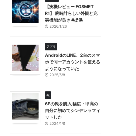
【実機レビュー FOSMET
R1】 腕時計らしい外観と充
実機能が良き #提供
2026/1/26
アプリ
AndroidのLINE、2台のスマ
ホで同一アカウントを使える
ようになっていた
2025/5/8
靴
6Eの靴を購入 幅広・甲高の
自分に初めてシンデレラフィ
ットした
2024/1/8