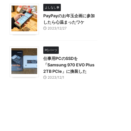
よしなし事
PayPayのお年玉企画に参加
したら心温まったワケ
2023/12/27
PCパーツ
仕事用PCのSSDを
「Samsung 970 EVO Plus
2TB PCIe」に換装した
2023/12/1