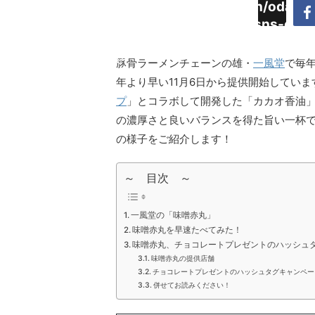
Warning
:
/home/daimyoojin/odaiji.
Undefined
content/plugins/sns-cou
array key
cache.php
"Twitter"
豚骨ラーメンチェーンの雄・
一風堂
で毎
in
年より早い11月6日から提供開始してい
プ
」とコラボして開発した「カカオ香油
の濃厚さと良いバランスを得た旨い一杯
の様子をご紹介します！
～ 目次 ～
一風堂の「味噌赤丸」
味噌赤丸を早速たべてみた！
味噌赤丸、チョコレートプレゼントのハッシュ
味噌赤丸の提供店舗
チョコレートプレゼントのハッシュタグキャンペー
併せてお読みください！