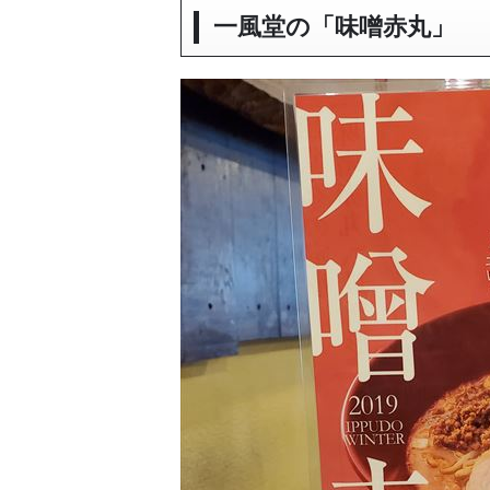
一風堂の「味噌赤丸」