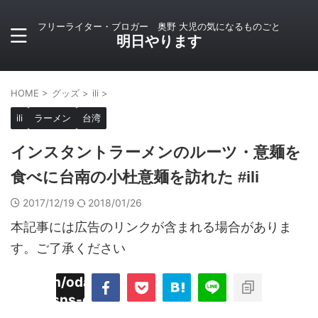
フリーライター・ブロガー 奥野 大児の気になるものごと
明日やります
HOME
>
グッズ
>
ili
>
ili
ラーメン
台湾
インスタントラーメンのルーツ・意麺を
食べに台南の小杜意麺を訪れた #ili
2017/12/19
2018/01/26
本記事には広告のリンクが含まれる場合がありま
す。ご了承ください
imyoojin/odaiji.com/public_html/blog/wp-
on
2
/plugins/sns-count-cache/sns-count-
line
hp