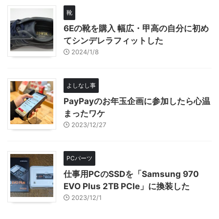
靴
6Eの靴を購入 幅広・甲高の自分に初め
てシンデレラフィットした
2024/1/8
よしなし事
PayPayのお年玉企画に参加したら心温
まったワケ
2023/12/27
PCパーツ
仕事用PCのSSDを「Samsung 970
EVO Plus 2TB PCIe」に換装した
2023/12/1