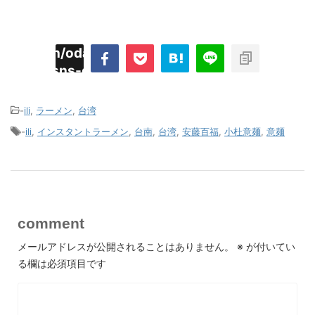
imyoojin/odaiji.com/public_html/blog/wp-
on
2
/plugins/sns-count-cache/sns-count-
line
hp
-
ili
,
ラーメン
,
台湾
-
ili
,
インスタントラーメン
,
台南
,
台湾
,
安藤百福
,
小杜意麺
,
意麺
comment
メールアドレスが公開されることはありません。
※
が付いてい
る欄は必須項目です