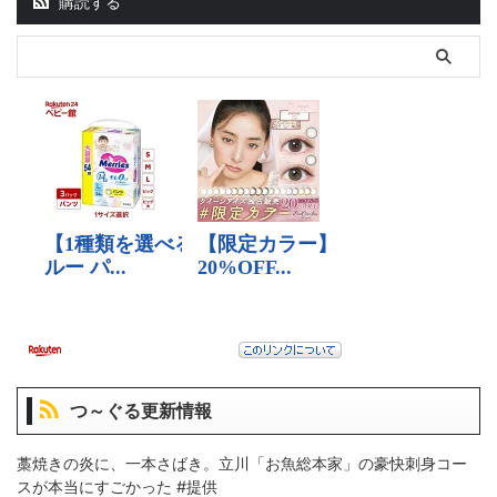
購読する
つ～ぐる更新情報
藁焼きの炎に、一本さばき。立川「お魚総本家」の豪快刺身コー
スが本当にすごかった #提供