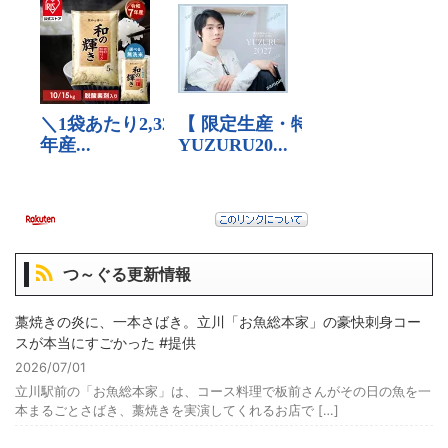
つ～ぐる更新情報
藁焼きの炎に、一本さばき。立川「お魚総本家」の豪快刺身コー
スが本当にすごかった #提供
2026/07/01
立川駅前の「お魚総本家」は、コース料理で板前さんがその日の魚を一
本まるごとさばき、藁焼きを実演してくれるお店で […]