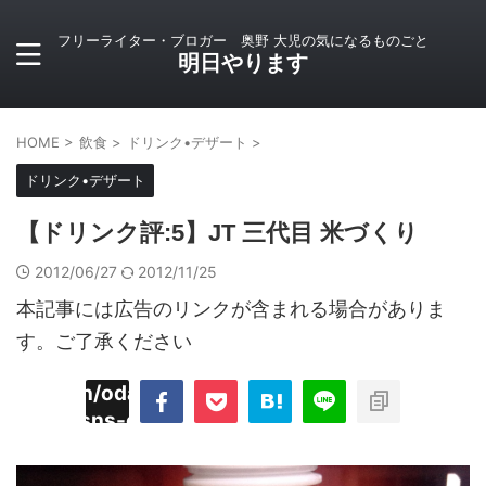
フリーライター・ブロガー 奥野 大児の気になるものごと
明日やります
HOME
>
飲食
>
ドリンク•デザート
>
ドリンク•デザート
【ドリンク評:5】JT 三代目 米づくり
2012/06/27
2012/11/25
本記事には広告のリンクが含まれる場合がありま
す。ご了承ください
imyoojin/odaiji.com/public_html/blog/wp-
on
2
/plugins/sns-count-cache/sns-count-
line
hp