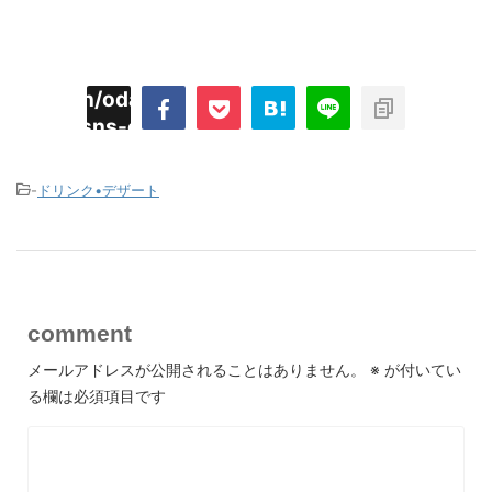
imyoojin/odaiji.com/public_html/blog/wp-
on
2
/plugins/sns-count-cache/sns-count-
line
hp
-
ドリンク•デザート
comment
メールアドレスが公開されることはありません。
※
が付いてい
る欄は必須項目です