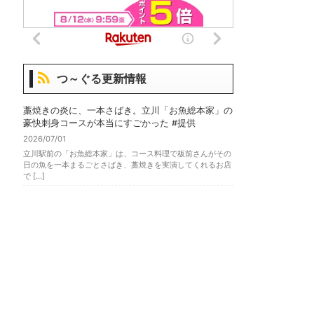
つ～ぐる更新情報
藁焼きの炎に、一本さばき。立川「お魚総本家」の
豪快刺身コースが本当にすごかった #提供
2026/07/01
立川駅前の「お魚総本家」は、コース料理で板前さんがその
日の魚を一本まるごとさばき、藁焼きを実演してくれるお店
で […]