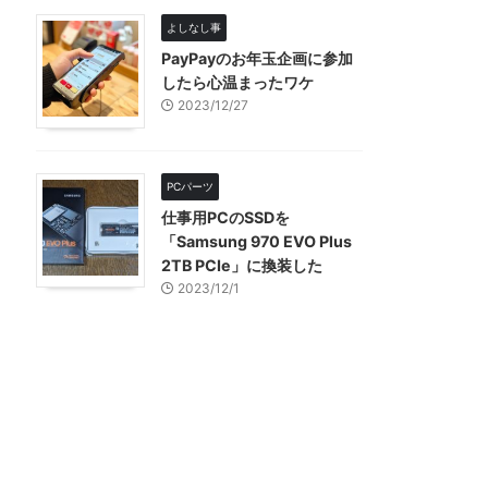
よしなし事
PayPayのお年玉企画に参加
したら心温まったワケ
2023/12/27
PCパーツ
仕事用PCのSSDを
「Samsung 970 EVO Plus
2TB PCIe」に換装した
2023/12/1