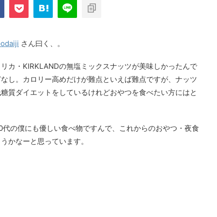
com/public_html/blog/wp-
on
2897
nt-cache/sns-count-
line
odaiji
さん曰く、。
カ・KIRKLANDの無塩ミックスナッツが美味しかったんで
どなし。カロリー高めだけが難点といえば難点ですが、ナッツ
低糖質ダイエットをしているけれどおやつを食べたい方にはと
0代の僕にも優しい食べ物ですんで、これからのおやつ・夜食
ようかなーと思っています。