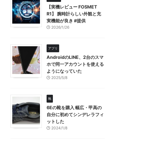
【実機レビュー FOSMET
R1】 腕時計らしい外観と充
実機能が良き #提供
2026/1/26
アプリ
AndroidのLINE、2台のスマ
ホで同一アカウントを使える
ようになっていた
2025/5/8
靴
6Eの靴を購入 幅広・甲高の
自分に初めてシンデレラフィ
ットした
2024/1/8