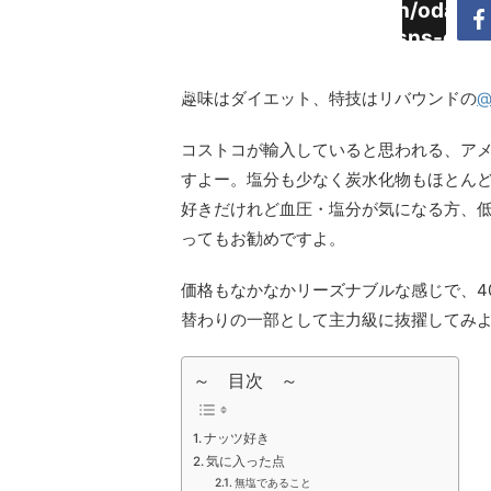
Warning
:
/home/daimyoojin/odaiji.
Undefined
content/plugins/sns-cou
array key
cache.php
"Twitter"
趣味はダイエット、特技はリバウンドの
@
in
コストコが輸入していると思われる、アメリ
すよー。塩分も少なく炭水化物もほとん
好きだけれど血圧・塩分が気になる方、
ってもお勧めですよ。
価格もなかなかリーズナブルな感じで、4
替わりの一部として主力級に抜擢してみ
～ 目次 ～
ナッツ好き
気に入った点
無塩であること