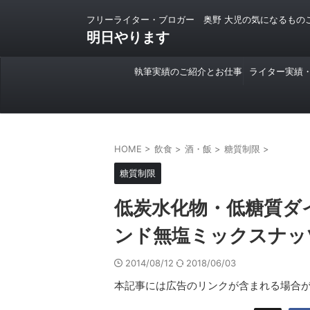
フリーライター・ブロガー 奥野 大児の気になるもの
明日やります
執筆実績のご紹介とお仕事
ライター実績
のご依頼について
HOME
>
飲食
>
酒・飯
>
糖質制限
>
糖質制限
低炭水化物・低糖質ダ
ンド無塩ミックスナッ
2014/08/12
2018/06/03
本記事には広告のリンクが含まれる場合