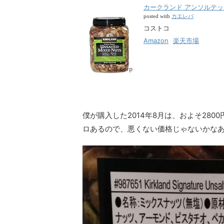
カークランド アンソルテッド
カエレバ
posted with
コストコ
Amazon
楽天市場
僕が購入した2014年8月は、およそ2800
ロあるので、悪くない価格じゃないかな