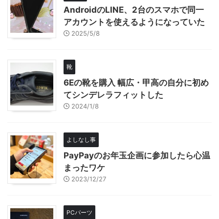
AndroidのLINE、2台のスマホで同一
アカウントを使えるようになっていた
2025/5/8
靴
6Eの靴を購入 幅広・甲高の自分に初め
てシンデレラフィットした
2024/1/8
よしなし事
PayPayのお年玉企画に参加したら心温
まったワケ
2023/12/27
PCパーツ