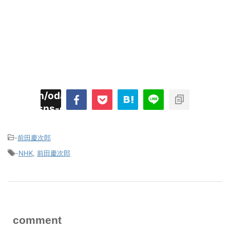
imyoojin/odaiji.com/public_html/blog/wp-
on
2
/plugins/sns-count-cache/sns-count-
line
hp
-
前田慶次郎
-
NHK
,
前田慶次郎
comment