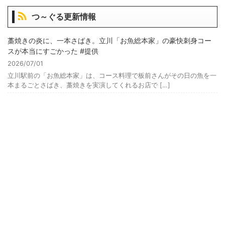
つ～ぐる更新情報
藁焼きの炎に、一本さばき。立川「お魚総本家」の豪快刺身コー
スが本当にすごかった #提供
2026/07/01
立川駅前の「お魚総本家」は、コース料理で板前さんがその日の魚を一
本まるごとさばき、藁焼きを実演してくれるお店で […]