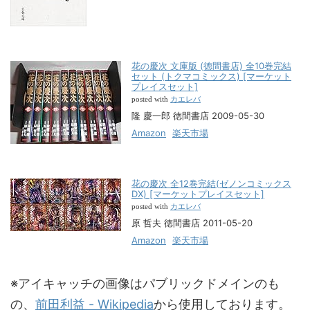
花の慶次 文庫版 (徳間書店) 全10巻完結
セット (トクマコミックス) [マーケット
プレイスセット]
カエレバ
posted with
隆 慶一郎 徳間書店 2009-05-30
Amazon
楽天市場
花の慶次 全12巻完結(ゼノンコミックス
DX) [マーケットプレイスセット]
カエレバ
posted with
原 哲夫 徳間書店 2011-05-20
Amazon
楽天市場
※アイキャッチの画像はパブリックドメインのも
の、
前田利益 - Wikipedia
から使用しております。