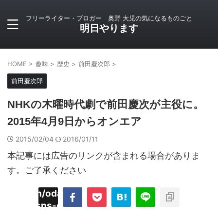
フリーライター・ブロガー 奥野 大児の気になるものごと
明日やります
HOME
>
趣味
>
歴史
>
前田慶次郎
>
前田慶次郎
NHKの木曜時代劇で前田慶次が主役に。
2015年4月9日からオンエア
2015/02/04
2016/01/11
本記事には広告のリンクが含まれる場合がありま
す。ご了承ください
imyoojin/odaiji.com/public_html/blog/wp-
on
2
/plugins/sns-count-cache/sns-count-
line
hp