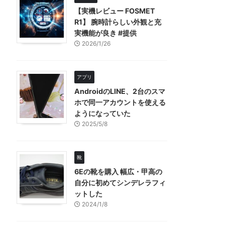
【実機レビュー FOSMET
R1】 腕時計らしい外観と充
実機能が良き #提供
2026/1/26
アプリ
AndroidのLINE、2台のスマ
ホで同一アカウントを使える
ようになっていた
2025/5/8
靴
6Eの靴を購入 幅広・甲高の
自分に初めてシンデレラフィ
ットした
2024/1/8