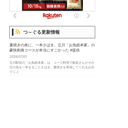
つ～ぐる更新情報
藁焼きの炎に、一本さばき。立川「お魚総本家」の
豪快刺身コースが本当にすごかった #提供
2026/07/01
立川駅前の「お魚総本家」は、コース料理で板前さんがその
日の魚を一本まるごとさばき、藁焼きを実演してくれるお店
で […]