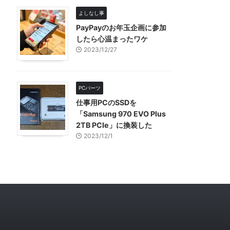
よしなし事
PayPayのお年玉企画に参加
したら心温まったワケ
2023/12/27
PCパーツ
仕事用PCのSSDを
「Samsung 970 EVO Plus
2TB PCIe」に換装した
2023/12/1