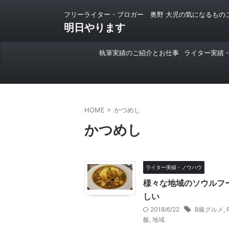
フリーライター・ブロガー 奥野 大児の気になるもの
明日やります
執筆実績のご紹介とお仕事
ライター実績
のご依頼について
HOME
>
かつめし
かつめし
ライター実績・ノウハウ
様々な地域のソウルフー
しい
2018/6/22
B級グルメ
,
飯
,
地域