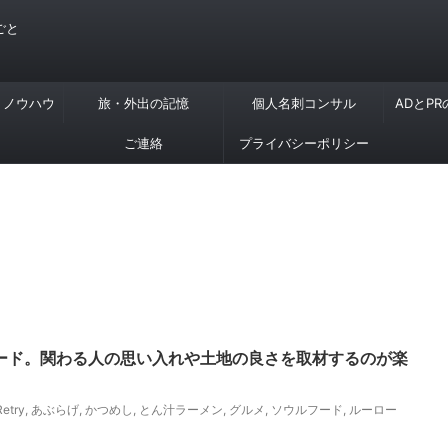
ごと
・ノウハウ
旅・外出の記憶
個人名刺コンサル
ADとP
ご連絡
プライバシーポリシー
ド。関わる人の思い入れや土地の良さを取材するのが楽
Retry
,
あぶらげ
,
かつめし
,
とん汁ラーメン
,
グルメ
,
ソウルフード
,
ルーロー